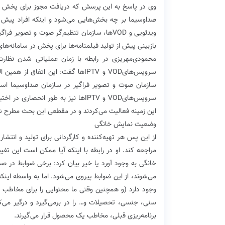
صداوسیما بر چه بخش‌هایی می‌شود و اینکه افراد پیش ا
ویدئویی و VODها، سازمان تنظیم‌گر صوت و تص
بازبینی پیش از تولید فیلمنامه‌‌ها برای پخش در سامانه‌‌های VOD را بر عهده دار
محمود‌ی‌مهریزی در رابطه با زمان عملیاتی شدن نظارت 
سرویس‌هایVOD و IPTVها گفت: این ا
سازمان صوت و تصویر فراگیر در سازمان صداوسیما است. 
سرویس‌هایVOD و IPTVها نیز به طور ا
این زمینه فعالیت می‌کردند و در مقطعی این بحث مطرح ش
وضعیت نمایش خانگی
مراجعه کند. او در رابطه با اینکه آیا ممکن است این تغ
خانگی به وجود آورد یا خیر بیان کرد: برخی ضوابط در صدا
می‌شوند، از این ضوابط پیروی می‌شود. اما به واسطه این
وجود دارد (و همچنین وقتی ما محتوایی را برای مخاطب گ
سنی، جنسی، تحصیلات و… را در بر‌می‌گیرد و درگیر می‌کند
برنامه‌ریزی قبلی، مخاطب یک محصول قرار می‌گیرند.