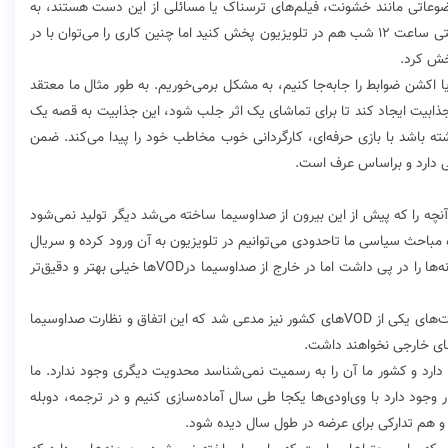
وضوعاتی مانند خشونت، فیلم‌های ترسناک یا مسائلی از این دست هستند، به
راحتی قابلیت پرداخت در تلویزیون را ندارند و نمی‌توانید حتی ساعت ۱۲ شب هم در تلویزیون پخش کنید اما چنین کاری را می‌توان با در
خش کرد.
یا اکشن ضوابط را جابه‌جا کنیم، به مشکل برمی‌خوریم. به طور مثال ما معتقد
جذابیت ایجاد کند تا برای تماشای یک اثر جلب شود، این جذابیت به قصه یک
ته باشد با بازی حرفه‌ای، کارگردانی خوب مخاطب خود را پیدا می‌کند. ضمن
ی دارد و بر‌اساس عرف است.
آنچه را که پیش از این بیرون از صداوسیما ساخته می‌شد دیگر تولید نمی‌شود
 مباحث سیاسی ما تا‌حدودی می‌‌توانیم در تلویزیون به آن ورود کرده و سریال
بسازیم. سریال‌‌های اخیر به گونه‌ای بود که واکنش وزارتخانه‌‌ها را در پی داشت اما در خارج از صداوسیما درVODها خیلی بهتر و دقیق‌تر
مهریزی به خصوص با اشاره به واکنش نتفلیکس به فعالیت‌های یکی از VODهای کشور نیز مدعی شد که این اتفاق و نظارت صداوسیما
‌های خارجی نخواهند داشت.
 دارد و کشور ما آن را به رسمیت نمی‌شناسد محدویت دیگری وجود ندارد. ما
 وجود دارد با وی‌اودی‌ها یکجا طی سال آماده‌سازی کنیم و در ترجمه، دوبله
 و هم تدارکی برای عرضه در طول سال دیده شود.