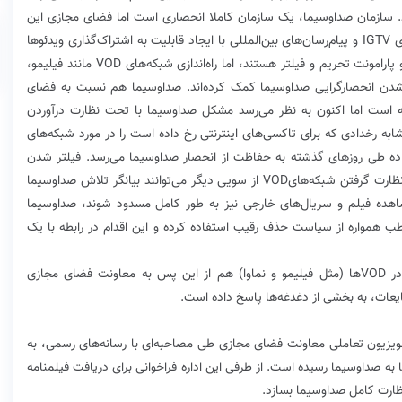
د. سازمان صدا‌وسیما، یک سازمان کاملا انحصاری است اما فضای مجازی این
انحصارگرایی را شکسته است. اینستاگرام با ایجاد تکنولوژی IGTV و پیام‌رسان‌های بین‌المللی با ایجاد قابلیت به اشتراک‌گذاری ویدئوها
انحصارگرایی را از صدا‌و‌سیما گرفته‌اند. با اینکه نتفلیکس و پارامونت تحریم و فیلتر هستند، اما راه‌اندازی شبکه‌های VOD مانند فیلیمو،
دن انحصارگرایی صدا‌و‌سیما کمک کرده‌اند. صدا‌و‌سیما هم نسبت به فضای
VO همواره شکایت داشته است اما اکنون به نظر می‌رسد مشکل صدا‌و‌سیما با تحت نظارت درآوردن
فاقی مشابه رخدادی که برای تاکسی‌های اینترنتی رخ داده است را در مورد شبکه‌های
داده طی روزهای گذشته به حفاظت از انحصار صدا‌و‌سیما می‌رسد. فیلتر شدن
سایت‌های منتشرکننده فیلم و سریال از یک سو و تحت نظارت گرفتن شبکه‌هایVOD از سویی دیگر می‌توانند بیانگر تلاش صدا‌و‌سیما
شاهده فیلم و سریال‌های خارجی نیز به طور کامل مسدود شوند، صدا‌و‌سیما
 همواره از سیاست حذف رقیب استفاده کرده و این اقدام در رابطه با یک
چندی پیش گفته شد مسوولیت صدور مجوز تولید آثار در VODها (مثل فیلیمو و نماوا) هم از این پس به معاونت فضای مجازی
یعات، به بخشی از دغدغه‌ها پاسخ داده است.
تلویزیون تعاملی معاونت فضای مجازی طی مصاحبه‌ای با رسانه‌های رسمی، به
ت رسمی تایید کرد مجوز محتوای پخش‌شده از ‌VODها به صداوسیما رسیده است. از طرفی این اداره فراخوانی برای دریافت فیلمنامه
نظارت کامل صداوسیما بسازد.