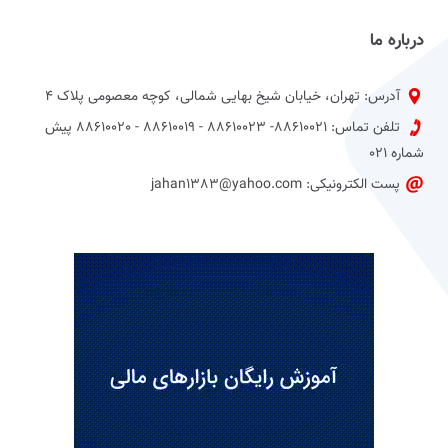
درباره ما
آدرس: تهران، خیابان شیخ بهایی شمالی، کوچه معصومی پلاک 4
تلفن تماس: 88610021- 88610023 - 88610019 - 88610020 پیش
شماره 021
پست الکترونیکی: jahan1383@yahoo.com