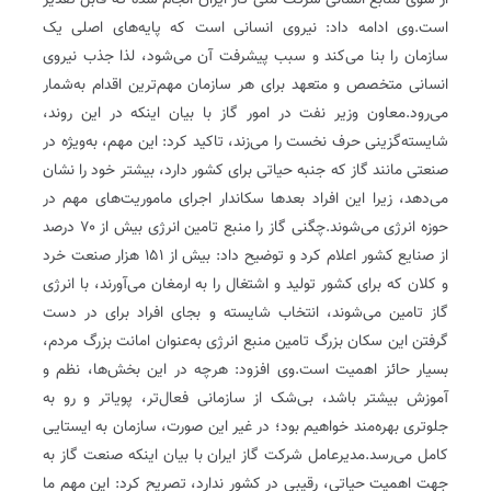
از سوی منابع انسانی شرکت ملی گاز ایران انجام شده که قابل تقدیر
است.وی ادامه داد: نیروی انسانی است که پایه‌های اصلی یک
سازمان را بنا می‌کند و سبب پیشرفت آن می‌شود، لذا جذب نیروی
انسانی متخصص و متعهد برای هر سازمان مهم‌ترین اقدام به‌شمار
می‌رود.معاون وزیر نفت در امور گاز با بیان اینکه در این روند،
شایسته‌گزینی حرف نخست را می‌زند، تاکید کرد: این مهم، به‌ویژه در
صنعتی مانند گاز که جنبه حیاتی برای کشور دارد، بیشتر خود را نشان
می‌دهد، زیرا این افراد بعدها سکاندار اجرای ماموریت‌های مهم در
حوزه انرژی می‌شوند.چگنی گاز را منبع تامین انرژی بیش از ۷۰ درصد
از صنایع کشور اعلام کرد و توضیح داد: بیش از ۱۵۱ هزار صنعت خرد
و کلان که برای کشور تولید و اشتغال را به ارمغان می‌آورند، با انرژی
گاز تامین می‌شوند، انتخاب شایسته و بجای افراد برای در دست
گرفتن این سکان بزرگ تامین منبع انرژی به‌عنوان امانت بزرگ مردم،
بسیار حائز اهمیت است.وی افزود: هرچه در این بخش‌ها، نظم و
آموزش بیشتر باشد، بی‌شک از سازمانی فعال‌تر، پویاتر و رو به
جلوتری بهره‌مند خواهیم بود؛ در غیر این صورت، سازمان به ایستایی
کامل می‌رسد.مدیرعامل شرکت گاز ایران ‌با بیان اینکه صنعت گاز به
جهت اهمیت حیاتی، رقیبی در کشور ندارد، تصریح کرد: این مهم ما