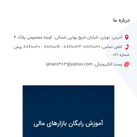
درباره ما
آدرس: تهران، خیابان شیخ بهایی شمالی، کوچه معصومی پلاک 4
تلفن تماس: 88610021- 88610023 - 88610019 - 88610020 پیش
شماره 021
پست الکترونیکی: jahan1383@yahoo.com