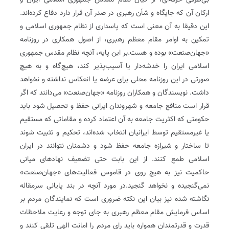
بی‌طرفی حرفه‌ای، از کیان نظام مقدس جمهوری اسلامی ایران و
ارکان آن که جایگاه و شأن رهبری در صدر آن قرار دارد دفاع کرده‌اند.
این دقیقا به آن معنی است که پاسداری از نظام جمهوری اسلامی و
تمکین به اوامر مقام معظم رهبری، از اصول همکاری در روزنامه
«جهان‌صنعت» بوده و هست.بر این پایه، آنچه نظام مقدس جمهوری
اسلامی ایران را خدشه‌دار یا آسیب‌پذیر کند، هیچ‌گاه و به هیچ
صورتی در این روزنامه محلی برای عرضه یا انعکاس نداشته و نخواهد
داشت. نویسندگان و همکاران روزنامه «جهان‌صنعت» می‌دانند که اگر
قرار است منافع جامعه و شهروندان ایرانی حفظ و تحصیل شود باید
حکومتی که اکثریت جامعه به آن اعتماد کرده و مقاماتی که مستقیم
یا غیرمستقیم توسط ایرانیان انتخاب شده‌اند، تحکیم و تثبیت شوند
تا ساختار و شیرازه جامعه حفظ شود و دشمنان نتوانند در ایران
اسلامی طمع کنند. از این بابت حتی تضعیف نهادهای میانی
حاکمیت نیز به هیچ روی در قاموس فعالیت‌های «جهان‌صنعت»
نمی‌گنجیده و نخواهد گنجید.در مورد آنچه در بند پایانی سرمقاله
نگاشته شده نیز بیان این نکته ضروری است که نمایندگان مردم بر
اساس فرمایش مقام معظم رهبری به جای توجه و رعایت ملاحظات
قدرت و قدرتمندان همواره باید رای مردم را امانت الهی تلقی کنند و