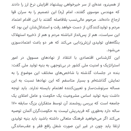
از همینرو، عده‌ای از سر خیرخواهی پیشنهاد افزایش نرخ ارز را دادند
که مهندس موسوی گفتند، امام (ره) این تصمیم را به سران قوا
ارجاع داده‌اند. مرحوم عالی‌نسب بلافاصله گفتند با این اقدام اعتماد
مردم و تولیدکنندگان از دست خواهد رفت و استدلال‌شان این بود که
این سیاست، هم از پس‌انداز انباشته مردم و هم از ذخیره استهلاک
بنگاه‌های تولیدی ارزش‌زدایی می‌کند که هر دو باعث اعتمادسوزی
می‌شود.
این کارشناس اقتصادی با انتقاد از نهادهای مسوول در امور
استراتژیک و امنیت ملی کشور در بی‌توجهی به بنیه تولید ملی گفت:
بنده در جلسات گذشته با شاخص‌های مختلف این موضوع را به
نمایش گذاشته‌ام و بسیار متاسفم که این نهادها نسبت به این
مساله سرنوشت‌ساز و تعیین‌کننده‌ اهتمام بایسته ندارند. باید توجه
داشت بنیه تولید اساس مشروعیت یک حکومت و عامل اعتلای یک
جامعه است که بررسی روشمند آن توسط متفکران بزرگ سابقه ۱۷۰
ساله دارد به‌طوری که فریدریش لیست به حکومت‌گران آلمان توصیه
می‌کند اگر می‌خواهید فرهنگ متعالی داشته باشید باید بنیه تولیدی
ارتقا یابد چون در غیر این صورت شغل رافع فقر و عقب‌ماندگی