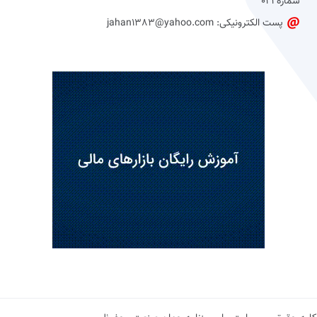
شماره 021
پست الکترونیکی: jahan1383@yahoo.com