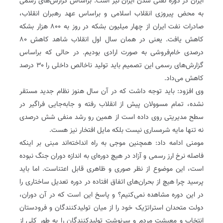
ایران در دوره نفتی شدن ایران نیز است. براساس گزارش‌های رسمی
به محض پیروزی انقلاب اسلامی و براساس عهد رهبران انقلاب،
صادرات نفت ایران از چهار میلیون بشکه در روز به ۸۰۰ هزار بشکه
کاهش یافت. یعنی در همان سال اول انقلاب شاهد کاهش ۸۰
درصدی خام‌فروشی به صورت ارادی بودیم. در حالی که براساس
گزارش‌های رسمی این تصمیم ‌باید تولید ناخالص داخلی را ۳۰ درصد
کاهش می‌داد.
وی افزود: باید توجه داشت که در آن سال هنوز نظام جدید مستقر
نشده، تمام مسوولان پیش از انقلاب رفته و جابه‌جایی فراگیر در
سطح مدیریتی روی داده است از همین رو رشد منفی شش درصدی
نه تنها مایه شرمساری نیست بلکه مایل افتخار نیز هست.
مومنی ادامه داد: همچنین موجی به راه انداخته‌اند مبنی بر اینکه
فاصله نرخ ارز رسمی و آزاد در هیچ دوره‌ای به اندازه دوران جنگ نبوده
است، این موضوع از نظر صوری و ظاهری قابل اعتناست. اما باید
پرسید چرا هیچ از بحران‌های اتفاق افتاده در دوره تعدیل ساختاری را
در این دوره مشاهده نمی‌کنیم؟ و پاسخ این است که در آن دوران،
دولت متحدان استراتژیک خود را از میان تولیدکنندگان و فرودستان
انتخاب و معیشت مردم و سرنوشت تولیدکنندگان را به طور کلی از