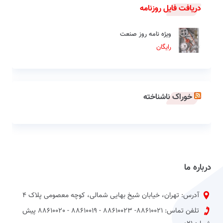
دریافت فایل روزنامه
ویژه نامه روز صنعت
رایگان
خوراک ناشناخته
درباره ما
آدرس: تهران، خیابان شیخ بهایی شمالی، کوچه معصومی پلاک 4
تلفن تماس: 88610021- 88610023 - 88610019 - 88610020 پیش