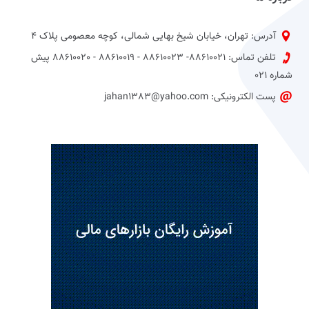
آدرس: تهران، خیابان شیخ بهایی شمالی، کوچه معصومی پلاک 4
تلفن تماس: 88610021- 88610023 - 88610019 - 88610020 پیش
شماره 021
پست الکترونیکی: jahan1383@yahoo.com