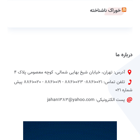
خوراک ناشناخته
درباره ما
آدرس: تهران، خیابان شیخ بهایی شمالی، کوچه معصومی پلاک 4
تلفن تماس: 88610021- 88610023 - 88610019 - 88610020 پیش
شماره 021
پست الکترونیکی: jahan1383@yahoo.com