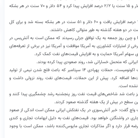
بهای معاملات آتی وست تگزاس اینترمدییت آمریکا یک دلار و ۱۵ سنت یا ۲/۲ درصد افزایش پیدا کرد و ۵۴ دلار و ۷۰ سنت در هر بشکه
بهای معاملات آتی نفت برنت یک دلار و ۴۱ سنت یا ۴/۲ درصد افزایش یافت و ۶۰ دلار و ۵۱ سنت در هر بشکه بسته شد و برای کل
یکا و چین روز جمعه به یک توافق جزئی رسیدند که ممکن است به آتش‌بس در
از امتیازات کشاورزی به آمریکا موافقت و آمریکا نیز در برخی از تعرفه‌های
های سهام آمریکا حمایت و به افزایش قیمت‌های نفت کمک کرد.
یرانی که متحمل خساراتی شد، روند صعودی پیدا کرده بودند.
به گفته کایلین بیرچ، اقتصاددان جهانی در واحد اطلاعات اکونومیست، حملات پهپادی ۱۴ سپتامبر که باعث فلج شدن نیمی از تولید
‌ها اضافه کرد. پیش از این حملات، قیمت‌های نفت روند نزولی داشت و
 نشده است.
 نیز باعث شد شاخص‌های قیمت نفت روز پنجشنبه رشد چشمگیری پیدا کنند و
ین سطح در بیش از یک هفته گذشته صعود کردند.
گا، تحلیلگر ارشد در شرکت FXTM به مارکت واچ گفت: خبر آتش‌سوزی در یک نفتکش ایرانی ممکن است اندکی از صعود
جاری در واشنگتن خواهد بود. قیمت‌های نفت به دلیل ابهامات تجاری و کندی
 قرار دارد و اگر مذاکرات تجاری مایوس‌کننده باشد، ممکن است با وجود