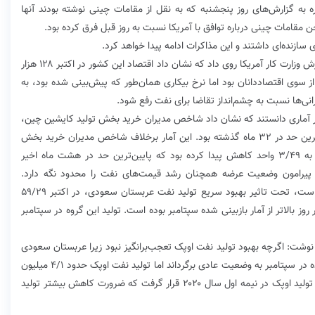
ه به گزارش‌های روز پنجشنبه که به نقل از مقامات چینی نوشته بودند آنها
 مقامات چینی درباره توافق با آمریکا نسبت به روز قبل فرق کرده بود.
سازنده‌ای داشتند و این مذاکرات ادامه پیدا خواهد کرد.
رشد بهای نفت در اوایل معاملات جمعه پس از انتشار گزارش وزارت کار آمریکا روی داد که نشان داد اقتصاد این کشور در اکتبر ۱۲۸ هزار
 از برآورد ۷۵ هزار شغل جدید از سوی اقتصاددانان بود اما نرخ بیکاری همان‌طور که پیش‌بینی شده بود، به
 آماری دانستند که نشان داد شاخص مدیران خرید بخش تولید کایشین چین،
در ماه میلادی گذشته به ۷/۵۱ واحد صعود کرده که بالاترین حد در ۳۲ ماه گذشته بود. این آمار برخلاف شاخص مدیران خرید بخش
تولید بود که از سوی دولت چین منتشر شد و در اکتبر به ۳/۴۹ واحد کاهش پیدا کرده بود که پایین‌ترین حد در هشت ماه اخیر
ها پیرامون وضعیت عرضه همچنان رشد قیمت‌های نفت را محدود نگه دارد.
نظرسنجی رویترز نشان داد اوپک که متشکل از ۱۴ عضو است، تحت تاثیر بهبود سریع تولید نفت عربستان سعودی، در اکتبر ۵۹/۲۹
نفت تولید کرده که ۶۹۰ هزار بشکه در روز بالاتر از آمار بازبینی شده سپتامبر بوده است. تولید این گروه در سپتامبر
وشت: اگرچه بهبود تولید نفت اوپک تعجب‌برانگیز نبود زیرا عربستان سعودی
موفق شد سطح تولید خود را پس از اختلالات به وجود آمده در سپتامبر به وضعیت عادی برگرداند اما تولید نفت اوپک حدود ۴/۱ میلیون
بشکه در روز بالاتر از برآورد آژانس بین‌المللی انرژی درباره تولید اوپک در نیمه اول سال ۲۰۲۰ قرار گرفت که ضرورت کاهش بیشتر تولید