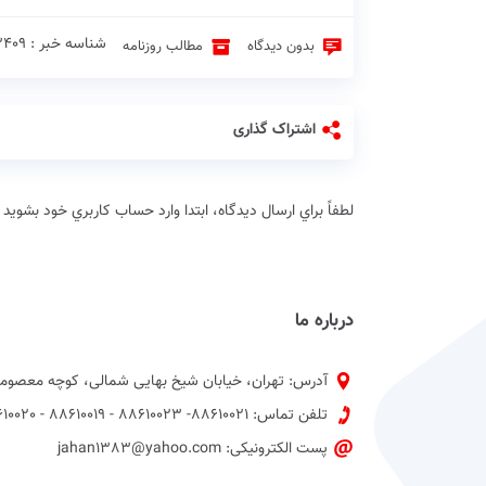
شناسه خبر : 3409 ♦
بدون دیدگاه
مطالب روزنامه
اشتراک گذاری
لطفاً براي ارسال دیدگاه، ابتدا وارد حساب كاربري خود بشويد
درباره ما
آدرس: تهران، خیابان شیخ بهایی شمالی، کوچه معصومی
تلفن تماس: 88610021- 88610023 - 88610019 - 88610020 پیش شماره 021
پست الکترونیکی: jahan1383@yahoo.com