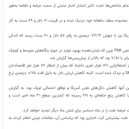
مام‌ شاخص‌ها تحت تاثیر انتشار اخبار مثبتی از سمت عرضه و تقاضا به‌طور
در این میان هر بشکه نفت برنت با رشد ۴۷/۳ درصدی به محدوده سقف ماهانه خود نزدیک شده و در قیمت ۶۱ دلار و ۶۹ سنت به کار
همچنین هر بشکه نفت خام وست‌تگزاس‌اینترمدییت آمریکا نیز با جهش ۷۳/۳ درصدی به رقم ۵۶ دلار و ۲۰ سنت رسید که ‌اندکی
گفتنی است در میان عوامل افزاینده قیمت نفت، رشد شاخص PMI چین که نشان‌دهنده بهبود تولید در حوزه بنگاه‌های متوسط و کوچک
 گزارش شد.
از سوی دیگر شاخص اشتغال آمریکا در ماه اکتبر نشان از اشتغالزایی ۱۲۸ هزار نفری داشته که بیش از انتظار ۸۹ هزار نفر اقتصاددان
بوده و باعث اوج‌گیری شاخص‌های بورس آمریکا شامل S&P و نزدک شده است. البته کاهش ارزش دلار به دلیل افت ۰/۲۵ درصدی نرخ
 آنها کاهش دکل‌های نفتی آمریکا و توافق احتمالی اوپک بود. به گزارش
بیکرهیوز تعداد حلقه چاه نفت آمریکا در هفته گذشته با کاهش پنج حلقه‌ای به ۶۹۱ رسیده که کمترین سطح ۳۱ ماه اخیر است و
ت عرضه نفت را در ماه دسامبر برای شش ماه دیگر تمدید خواهد کرد.
نفت پشتیبانی کرد، اخباری بود که براساس آن، مقامات چینی اعلام کردند به