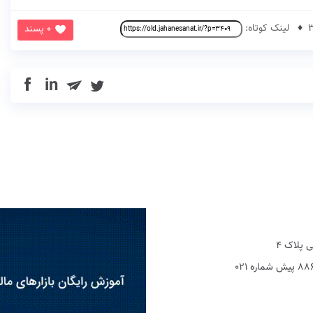
لینک کوتاه:
0 پسند
in
 پلاک 4