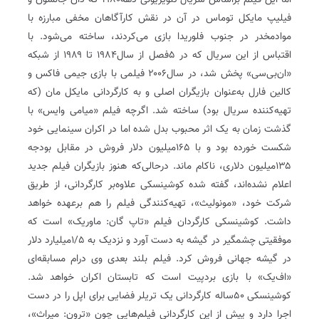
اما این فیلم براساس سریال تلویزیونی دهه۱۹۸۰ که دان جانسون و
فیلیپ مایکل توماس در آن در نقش کارآگاهان مخفی مبارزه با
موادمخدر در جنوب فلوریدا بازی می‌کردند، ساخته می‌شود. با
اقتباس از این سریال که در ۵فصل از سال۱۹۸۴ تا ۱۹۸۹ از شبکه
«ان‌بی‌سی» پخش ‌شد، در سال۲۰۰۶ فیلمی با بازی جیمی فاکس و
کالین فارل به‌عنوان بازیگران اصلی و به کارگردانی مایکل مان (که
تهیه‌کننده سریال بود) ساخته شد. اگرچه فیلم «میامی وایس» با
گذشت زمان به یک اثر محبوب بدل شده اما در اکران سینمایی خود
شکست خورده بود و با ۱۶۵‌میلیون دلار فروش در مقابل بودجه
۱۳۵‌میلیون دلاری، ناکام ماند. درحالی‌که هنوز بازیگران فیلم جدید
اعلام نشده‌اند، گفته شده کوشینسکی علاوه‌بر کارگردانی، از طریق
شرکت خود، «مونولیث»، تهیه‌کنندگی فیلم را هم برعهده خواهد
داشت. کوشینسکی کارگردان فیلم «تاپ گان: ماوریک» است که
موفقیتی چشمگیر در گیشه به دست آورد و نزدیک به 5/‏1‌میلیارد دلار
در گیشه جهانی فروش کرد. فیلم بلند بعدی وی درام مسابقه‌ای
«اف‌یک» با بازی برد‌پیت است که تابستان اکران خواهد شد.
کوشینسکی ۵۰ساله کارگردانی یک تریلر فضایی برای اپل را در دست
اجرا دارد و پیش از این کارگردانی فیلم‌هایی چون «ترون: میراث»،