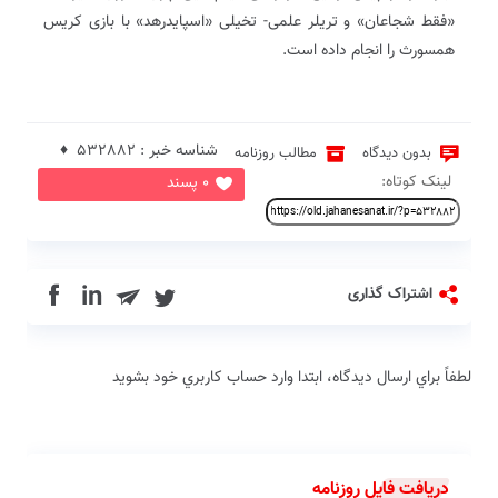
«فقط شجاعان» و تریلر علمی- تخیلی «اسپایدرهد» با بازی کریس
همسورث را انجام داده است.
شناسه خبر : 532882 ♦
بدون دیدگاه
مطالب روزنامه
لینک کوتاه:
0 پسند
in
اشتراک گذاری
لطفاً براي ارسال دیدگاه، ابتدا وارد حساب كاربري خود بشويد
دریافت فایل روزنامه