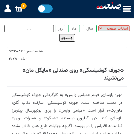
0
شناسه خبر : 532882
1 - 05 - 2025
«جوزف کوشینسکی» روی صندلی «مایکل مان»
می‌نشیند
مهر- بازسازی فیلم «میامی وایس» به کارگردانی جوزف کوشینسکی
در دست ساخت است. جوزف کوشینسکی، سازنده «تاپ گان:
ماوریک»، قرار است «میامی وایس» را برای یونیورسال پیکچرز
بازسازی کند. دن گیلروی نویسنده «شبگرد» و «میراث بورن»
فیلمنامه اقتباس را می‌نویسد. اگرچه جزئیات طرح هنوز فاش نشده