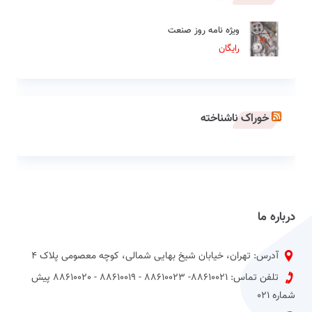
ویژه نامه روز صنعت
رایگان
خوراک ناشناخته
درباره ما
آدرس: تهران، خیابان شیخ بهایی شمالی، کوچه معصومی پلاک 4
تلفن تماس: 88610021- 88610023 - 88610019 - 88610020 پیش
شماره 021