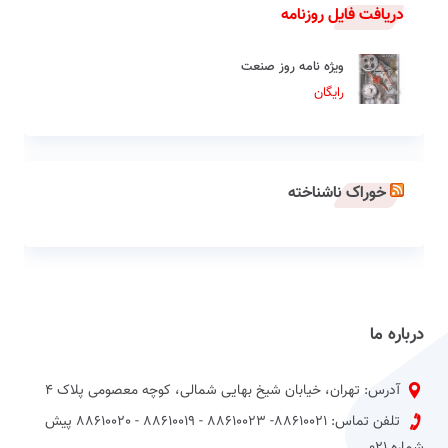
دریافت فایل روزنامه
ویژه نامه روز صنعت
رایگان
خوراک ناشناخته
درباره ما
آدرس: تهران، خیابان شیخ بهایی شمالی، کوچه معصومی پلاک 4
تلفن تماس: 88610021- 88610023 - 88610019 - 88610020 پیش