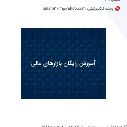
شماره 021
پست الکترونیکی: jahan1383@yahoo.com