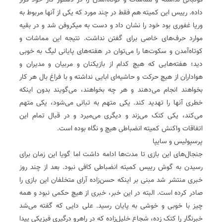
فوتبالی نداشته و مماشات و کوتاه‌آمدن را در دستور کار خود قرار
داده. رییس این کمیته هم فقط در چند مورد که یکی از آنها مربوط به
وریا غفوری بود خود را نشان داد و دست به میکروفن شد و در بقیه
موارد حرف‌های خاصی برای گفتن نداشت. نتیجه این مماشات و
کوتاه‌آمدن و سکوت‌ها را می‌توان در هفته‌های پایانی لیگ به خوبی
دید؛ هفته‌هایی که هیچ کدام از بازیکنان و مربیان و مدیران و
هواداران از هیچ حرکت و حاشیه‌ای ابایی نداشته و با فراغ بال هر کار
بخواهند انجام می‌دهند و هر چه بخواهند، می‌گویند بدون اینکه
خطری آنها را تهدید کند. یکی متهم به تبانی می‌شود، یکی متهم
می‌کند، یکی کتک می‌زند و دیگری می‌میرد و در قبال تمام این
اتفاقات واکنش کمیته انضباطی هیچ و نگاه بوده است.
پرسپولیس و سایپا
جنجال‌های این بازی تا مدت‌ها ادامه داشت اما گویا این زمان برای
رسیدن به گوش رییس کمیته انضباطی کافی نبود. بعد از چند روز
خبری منتشر شد مبنی بر اینکه حسن‌زاده آرای متخلفان این بازی را
صادر کرده است. البته در این خبر، خبری از هیچ حکمی نبود و همه
چیز با خوبی و خوشی به پایان رسید. علی دایی که گفته می‌شد
خبرنگار را کتک زده، شجاع خلیل‌زاده که در راهرو درگیری فیزیکی پیدا