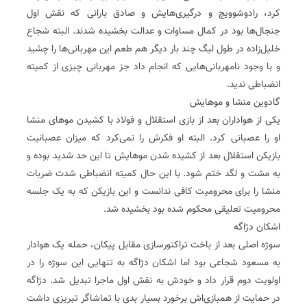
کرد، رادوشوویچ و درگیری‌هایش و صادق بارانی که نقش اول
جنجال‌ها بود در کمال مساوات و عدالت بخشیده شدند. البته شجاع
خلیل‌زاده در طول لیگ چند بار دیگر هم طعم این مهربانی‌ها را چشید
و با وجود نامهربانی‌هایی که انجام داد جز مهربانی چیزی از کمیته
انضباطی ندید.
گادوین منشا و موهایش
یکی از هواداران بعد از بازی استقلال و فولاد با کشیدن موهای منشا
او را عصبانی کرد. البته او فکرش را نمی‌کرد که میزان عصبانیت
بازیکن استقلال بعد از کشیده شدن موهایش تا این حد شدید بوده و
به مشت و لگد ختم شود. با این حال کمیته انضباطی شدت ضربات
منشا را برای محرومیت کافی ندانست و این بازیکن که به یک جلسه
محرومیت تعلیقی محکوم شده بود بخشیده شد.
اشکان دژاگه
سوژه اصلی بعد از باخت تراکتورسازی مقابل پیکان، حمله یک هوادار
به مسعود شجاعی بود اما اشکان دژاگه به تنهایی این سوژه را در
اولویت دوم قرار داد و خودش به نقش اول ماجرا تبدیل شد. دژاگه
در حمایت از همبازی‌اش برخورد بسیار بدی با تماشاگر تبریزی داشت