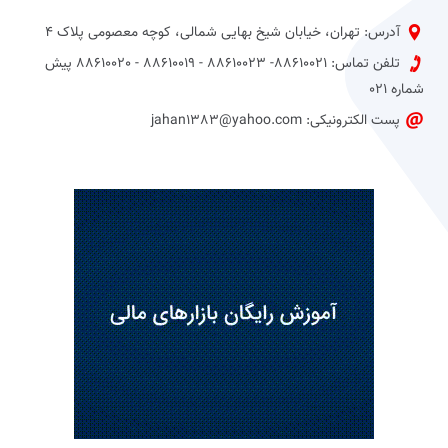
آدرس: تهران، خیابان شیخ بهایی شمالی، کوچه معصومی پلاک 4
تلفن تماس: 88610021- 88610023 - 88610019 - 88610020 پیش
شماره 021
پست الکترونیکی: jahan1383@yahoo.com