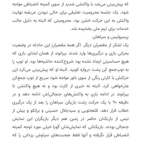
که پیش‌بینی می‌شد با واکنشی شدید از سوی کمیته انضباطی مواجه
شود. یک جلسه محرومیت تعلیقی برای خالی نبودن عریضه نهایت
واکنش به این حرکت خشن بود. محرومیتی که البته به دلیل جالب
خدمات برای تیم ملی بخشیده شد.
پرسپولیس و سپاهان
یک لشکر از مقصران دیگر. اگر همه مقصران این حادثه در وضعیت
بحرانی بازی و درگیری‌ها وارد شدند بیرانوند از همان ابتدای بازی که
هیچ حساسیتی ایجاد نشده بود شروع‌کننده حاشیه‌ها بود. او توپ را
به توپ‌جمع کن پشت دروازه کوبید. البته او که پیش‌بینی می‌کرد این
حرکتش با کارتی رنگی از سوی داور مواجه شود سریع از توپ جمع‌کن
عذرخواهی کرد. البته نه خبری از کارت بود و نه هیچ واکنشی تا
بیرانوند در ادامه بازی به واکنش‌های جنجالی‌اش ادامه دهد و در
دقیقه ۹۰ با یک حرکت زشت بازیکن سپاهان را بعد از یک درگیری
خطاب قرار دهد. قلعه‌نویی و سیدجلال حسینی و برانکو و بیش از
نیمی از بازیکنان حاضر در زمین هم دیگر بازیگران این نمایش
جنجالی بودند. بازیکنانی که نمایش‌شان گویا خیلی مورد توجه کمیته
انضباطی قرار نگرفته و آنها فقط صحبت‌های سیاوش یزدانی را که