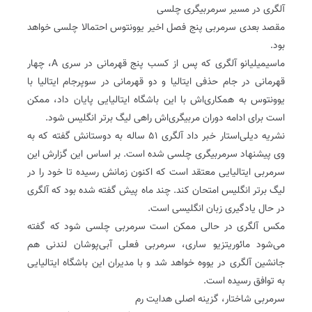
آلگری در مسیر سرمربیگری چلسی
مقصد بعدی سرمربی پنج فصل اخیر یوونتوس احتمالا چلسی خواهد
بود.
ماسیمیلیانو آلگری که پس از کسب پنج قهرمانی در سری A، چهار
قهرمانی در جام حذفی ایتالیا و دو قهرمانی در سوپرجام ایتالیا با
یوونتوس به همکاری‌اش با این باشگاه ایتالیایی پایان داد، ممکن
است برای ادامه دوران مربیگری‌اش راهی لیگ برتر انگلیس شود.
نشریه دیلی‌استار خبر داد آلگری ۵۱ ساله به دوستانش گفته که به
وی پیشنهاد سرمربیگری چلسی شده است. بر اساس این گزارش این
سرمربی ایتالیایی معتقد است که اکنون زمانش رسیده تا خود را در
لیگ برتر انگلیس امتحان کند. چند ماه پیش گفته شده بود که آلگری
در حال یادگیری زبان انگلیسی است.
مکس آلگری در حالی ممکن است سرمربی چلسی شود که گفته
می‌شود مائوریتزیو ساری، سرمربی فعلی آبی‌پوشان لندنی هم
جانشین آلگری در یووه خواهد شد و با مدیران این باشگاه ایتالیایی
به توافق رسیده است.
سرمربی شاختار، گزینه اصلی هدایت رم