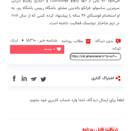
می‌شود که یکی از آنها پائولو فونسکاست و دیگری روبرتو دزربی
سرمربی ساسولو. فرانکو بالدینی مشاور باشگاه رییس باشگاه رم، به
او استخدام فونسکای ۴۶ ساله را پیشنهاد کرده کسی که از سال ۲۰۱۶
در تیم شاختار دونتسک فعالیت داشته است.
شناسه خبر : 15310 ♦
لینک
بدون دیدگاه
مطالب روزنامه
کوتاه:
0 پسند
in
اشتراک گذاری
لطفاً براي ارسال دیدگاه، ابتدا وارد حساب كاربري خود بشويد
دریافت فایل روزنامه