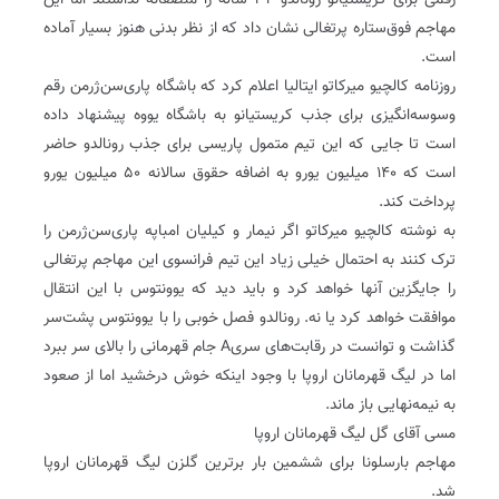
رقمی برای کریستیانو رونالدو ۳۴ ساله را منصفانه نداستند اما این
مهاجم فوق‌ستاره پرتغالی نشان داد که از نظر بدنی هنوز بسیار آماده
است.
روزنامه کالچیو میرکاتو ایتالیا اعلام کرد که باشگاه پاری‌سن‌ژرمن رقم
وسوسه‌انگیزی برای جذب کریستیانو به باشگاه یووه پیشنهاد داده
است تا جایی که این تیم متمول پاریسی برای جذب رونالدو حاضر
است که ۱۴۰ میلیون یورو به اضافه حقوق سالانه ۵۰ میلیون یورو
پرداخت کند.
به نوشته کالچیو میرکاتو اگر نیمار و کیلیان امباپه پاری‌سن‌ژرمن را
ترک کنند به احتمال خیلی زیاد این تیم فرانسوی این مهاجم پرتغالی
را جایگزین آنها خواهد کرد و باید دید که یوونتوس با این انتقال
موافقت خواهد کرد یا نه. رونالدو فصل خوبی را با یوونتوس پشت‌سر
گذاشت و توانست در رقابت‌های سریA جام قهرمانی را بالای سر ببرد
اما در لیگ قهرمانان اروپا با وجود اینکه خوش درخشید اما از صعود
به نیمه‌نهایی باز ماند.
مسی آقای گل لیگ قهرمانان اروپا
مهاجم بارسلونا برای ششمین بار برترین گلزن لیگ قهرمانان اروپا
شد.