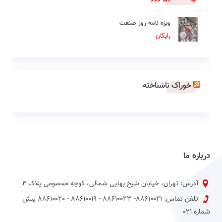
ویژه نامه روز صنعت
رایگان
خوراک ناشناخته
درباره ما
آدرس: تهران، خیابان شیخ بهایی شمالی، کوچه معصومی پلاک 4
تلفن تماس: 88610021- 88610023 - 88610019 - 88610020 پیش
شماره 021