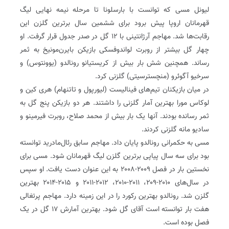
لیونل مسی که توانست با بارسلونا تا مرحله نیمه نهایی لیگ
قهرمانان اروپا پیش برود برای ششمین سال برترین گلزن این
رقابت‌ها شد. مهاجم آرژانتینی با ۱۲ گل در صدر جدول قرار گرفت. او
چهار گل بیشتر از روبرت لواندوفسکی بازیکن بایرن‌مونیخ به ثمر
رساند. همچنین شش بار بیش از کریستیانو رونالدو (یوونتوس) و
سرخیو آگوئرو (منچسترسیتی) گلزنی کرد.
در میان بازیکنان تیم‌های فینالیست (لیورپول و تاتنهام) هری کین و
لوکاس مورا بهترین آمار گلزنی را داشتند. هر دو بازیکن پنج گل به
ثمر رسانده بودند. آنها یک بار بیش از محمد صلاح، روبرت فیرمینو و
سادیو مانه گلزنی کردند.
مسی به حکمرانی رونالدو پایان داد. مهاجم سابق رئال‌مادرید توانسته
بود برای سه سال پیاپی برترین گلزن لیگ قهرمانان شود. مسی برای
نخستین بار در فصل ۲۰۰۹-۲۰۰۸ به این عنوان دست یافت. او سپس
در سال‌های ۲۰۱۰-۲۰۹‌، ۲۰۱۱-۲۰۱۰، ۲۰۱۲-۲۰۱۱ و ۲۰۱۵-۲۰۱۴ بهترین
گلزن شد. رونالدو بهترین رکورد را در این زمینه دارد. مهاجم پرتغالی
هفت بار توانسته است آقای گل شود. بهترین آمارش ۱۷ گل در یک
فصل بوده است.