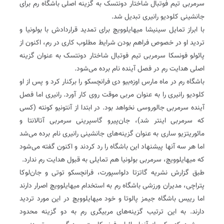
سرمربی تیم فوتبال شاختار دونتسک به گزینه اصلی باشگاه رم برای
جانشینی کلودیو رانیری تبدیل شد.
با ابراز تمایل سینیشا میهایلوویچ برای تمدید قراردادش با بولونیا و
تردید او در خصوص فراهم بودن شرایط مطلوب کاری در رم، اکنون از
پائولو فونسکا سرمربی تیم فوتبال شاختار دونتسک به عنوان گزینه
اصلی هدایت رم در فصل آینده نام برده می‌شود.
باشگاه رم در ماه مارس اوزه‌بیو دی فرانچسکو را برکنار کرد و پس از او
کلودیو رانیری را به عنوان مربی موقت روی کار آورد. رانیری اما فصل
آینده سرمربی جالوروسی نخواهد بود. در ابتدا از آنتونیو کونته (کسی
که سرمربی اینتر شد)، جان‌پیرو گاسپرینی سرمربی آتالانتا و
مائوریتزیو ساری به عنوان گزینه‌های جانشینی رانیری نام برده می‌شد
اما هر سه آنها پیشنهاد این باشگاه را رد کردند و اکنون گفته می‌شود
که میهایلوویچ، سرمربی بولونیا هم تمایلی به قبول هدایت رم ندارد.
طبق گزارش نشریه گاتزتا دلواسپورت، فرانچسکو توتی و جان‌لوکا
پتراچی، مدیران ورزشی باشگاه رم به استخدام میهایلوویچ اصرار دارند
اما رییس باشگاه جیمز پالوتا و خود میهایلوویچ در این مورد تردید
دارند. به این ترتیب گزینه‌های مربیگری رم به دو گزینه محدود