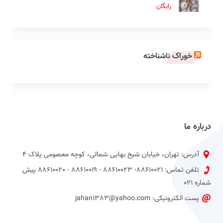
رایگان
خوراک ناشناخته
درباره ما
آدرس: تهران، خیابان شیخ بهایی شمالی، کوچه معصومی پلاک 4
تلفن تماس: 88610021- 88610023 - 88610019 - 88610020 پیش
شماره 021
پست الکترونیکی: jahan1383@yahoo.com