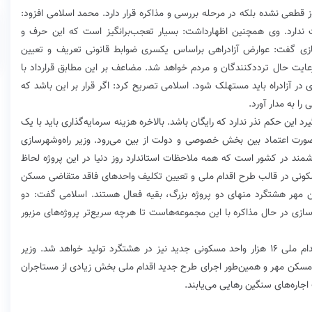
وز قطعی نشده بلکه در مرحله بررسی و مذاکره قرار دارد. محمد اسلامی افزود:
ت ندارد. وی همچنین اظهارداشت: بسیار تعجب‌بر‌انگیز است که این حرف و
رسازی گفت: عوارض آزاد‌راهی بر‌اساس یکسری ضوابط قانونی تعریف و تعیین
یت حال ترددکنندگان و مردم خواهد شد. مضاعف بر این مطابق قرارداد با
در آزاد‌راه باید مستهلک شود. اسلامی تصریح کرد: اگر قرار بر این باشد که
 به مدار آورد.
ین حکم نذر ندارد که رایگان باشد. بالاخره هزینه سرمایه‌گذاری باید با یک
رت اعتماد بین بخش خصوصی و دولت از بین می‌رود. وزیر راه‌و‌شهرسازی
وشمند در کشور است که همه ملاحظات استاندارد روز دنیا در این پروژه لحاظ
در قالب طرح اقدام ملی و تعیین‌ تکلیف واحدهای فاقد متقاضی مسکن
 مهر هشتگرد منهای دو پروژه بزرگ، بقیه فعال هستند. اسلامی گفت: دو
هرسازی در حال مذاکره با این مجموعه‌هاست تا هرچه سریع‌تر پروژه‌های مزبور
وی افزود: جدا از پروژه‌های مسکن مهر در قالب طرح اقدام ملی ۱۶ هزار واحد مسکونی جدید نیز در هشتگرد تولید خواهد شد. وزیر
 مسکن مهر و همین‌طور اجرای طرح جدید اقدام ملی بخش زیادی از مستاجران
اجاره‌های سنگین رهایی می‌یابند.