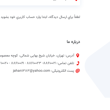
لطفاً براي ارسال دیدگاه، ابتدا وارد حساب كاربري خود بشويد
درباره ما
آدرس: تهران، خیابان شیخ بهایی شمالی، کوچه معصومی
تلفن تماس: 88610021- 88610023 - 88610019 - 88610020 پیش شماره 021
پست الکترونیکی: jahan1383@yahoo.com