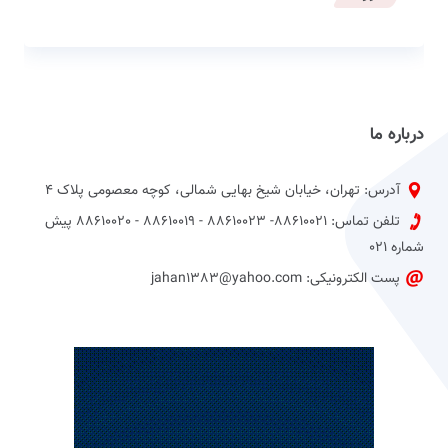
درباره ما
آدرس: تهران، خیابان شیخ بهایی شمالی، کوچه معصومی پلاک 4
تلفن تماس: 88610021- 88610023 - 88610019 - 88610020 پیش
شماره 021
پست الکترونیکی: jahan1383@yahoo.com