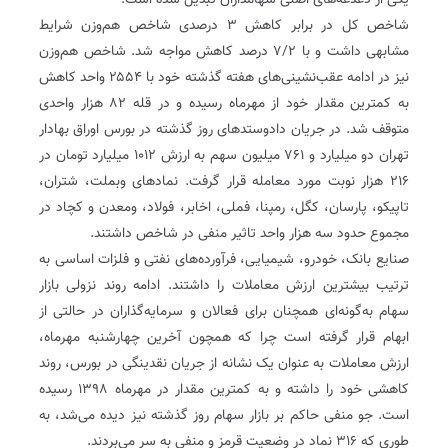
یکی از دغدغه‌های اصلی سهامداران تبدیل شده است.
شاخص کل در برابر کاهش ۳ درصدی شاخص هم‌وزن شرایط
مشابهی داشت و با ۷/۲ درصد کاهش مواجه شد. شاخص هم‌وزن
نیز در ادامه عقب‌نشینی‌های هفته گذشته خود با ۲۵۵۴ واحد کاهش
به کمترین مقدار خود از مهرماه رسیده و در قله ۸۲ هزار واحدی
متوقف شد. در جریان دادوستدهای روز گذشته در بورس اوراق بهادار
تهران دو میلیارد و ۷۶۱ میلیون سهم به ارزش ۱۰۱۲ میلیارد تومان در
۲۱۶ هزار نوبت مورد معامله قرار گرفت. نمادهای وبملت، شتران،
تاپیکو، پارسان، کگل، رمپنا، فملی، اخابر، فولاد، ومعدن و کچاد در
مجموع حدود سه هزار واحد تاثیر منفی در شاخص داشتند.
صنایع بانک، خودرو، شیمیایی، فرآورده‌های نفتی و فلزات اساسی به
ترتیب بیشترین ارزش معاملات را داشتند. ادامه روند نزولی بازار
سهام به‌گونه‌ای همچنان برای فعالان و سرمایه‌گذاران در حالتی از
ابهام قرار گرفته است چرا که همچون آخرین چهارشنبه مهرماه،
ارزش معاملات به عنوان یک نشانه از جریان نقدینگی در بورس، روند
کاهشی خود را داشته و به کمترین مقدار در مهرماه ۱۳۹۸ رسیده
است. جو منفی حاکم بر بازار سهام روز گذشته نیز دیده می‌شد، به
طوری که ۳۱۶ نماد در وضعیت قرمز و منفی به سر می‌بردند.