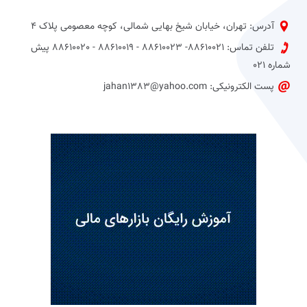
آدرس: تهران، خیابان شیخ بهایی شمالی، کوچه معصومی پلاک 4
تلفن تماس: 88610021- 88610023 - 88610019 - 88610020 پیش
شماره 021
پست الکترونیکی: jahan1383@yahoo.com