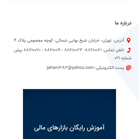
درباره ما
آدرس: تهران، خیابان شیخ بهایی شمالی، کوچه معصومی پلاک 4
تلفن تماس: 88610021- 88610023 - 88610019 - 88610020 پیش
شماره 021
پست الکترونیکی: jahan1383@yahoo.com