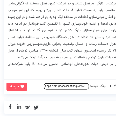
رکت به تازگی غیرفعال شدند و دو شرکت اکنون فعال هستند که نگرانی‌هایی
یزی مناسب باید به سمت تولید قطعات داخلی پیش رویم که این امر موجب
رد: زیربنا و امکان بومی‌سازی قطعات در منطقه ارگ جدید بم فراهم شده و در این زمینه
ادی امضا و آینده خودروسازی کشور را تضمین کنند.فرماندار بم ادامه داد:
واند برای خودروسازان بزرگ کشور تولید شود.وی گفت: تولید و اشتغال
خودروسازی منطقه ارگ جدید بم پس از برجام آغاز به رشد کرد و سال ۹۶ تعداد ۱۱۴ هزار دستگاه خودرو در این منطقه تولید شد و
ریم‌های مجدد رقم تولید را در سال ۹۷ به میزان ۸۰ هزار دستگاه رساند و امسال وضعیت بحرانی داریم.شهسوارپور افزود: میزان
اشتغال در خودروسازی از ۱۰ هزار و ۵۰۰ به شش هزار و ۷۲ نفر رسیده است.وی عنوان کرد: سال گذشته ۳۳۰۰ میلیارد تومان از محل
دولت واریز کردیم و فعالیت این مجموعه موجب درآمد دولت می‌شود.
 بر دوش دولت هزینه‌های اجتماعی تحمیل می‌کند لذا باید شرکت‌های
لینک کوتاه:
0 پسند
in