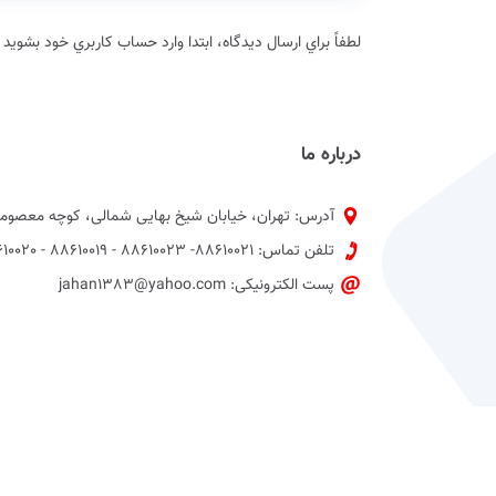
لطفاً براي ارسال دیدگاه، ابتدا وارد حساب كاربري خود بشويد
درباره ما
آدرس: تهران، خیابان شیخ بهایی شمالی، کوچه معصومی
تلفن تماس: 88610021- 88610023 - 88610019 - 88610020 پیش شماره 021
پست الکترونیکی: jahan1383@yahoo.com
کلیه حقوق وب سایت برای روزنامه جهان صنعت محفوظ است