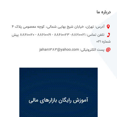
درباره ما
آدرس: تهران، خیابان شیخ بهایی شمالی، کوچه معصومی پلاک 4
تلفن تماس: 88610021- 88610023 - 88610019 - 88610020 پیش
شماره 021
پست الکترونیکی: jahan1383@yahoo.com