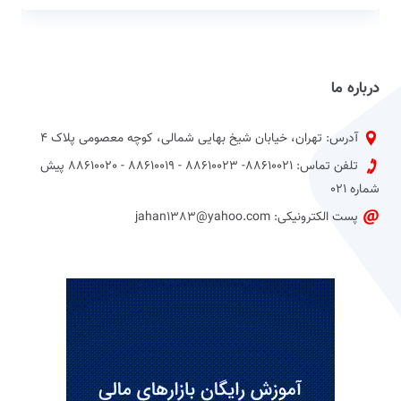
درباره ما
آدرس: تهران، خیابان شیخ بهایی شمالی، کوچه معصومی پلاک 4
تلفن تماس: 88610021- 88610023 - 88610019 - 88610020 پیش
شماره 021
پست الکترونیکی: jahan1383@yahoo.com