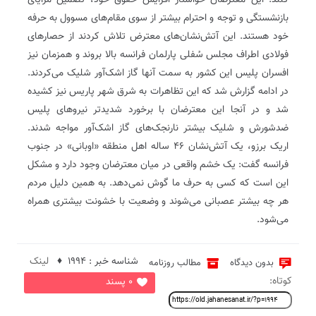
کنند. این معترضان خواستار افزایش حقوق خود، تضمین مزایای
بازنشستگی و توجه و احترام بیشتر از سوی مقام‌های مسوول به حرفه
خود هستند. این آتش‌نشان‌های معترض تلاش کردند از حصارهای
فولادی اطراف مجلس سُفلی پارلمان فرانسه بالا بروند و همزمان نیز
افسران پلیس این کشور به سمت آنها گاز اشک‌آور شلیک می‌کردند.
در ادامه گزارش شد که این تظاهرات به شرق شهر پاریس نیز کشیده
شد و در آنجا این معترضان با برخورد شدیدتر نیروهای پلیس
ضدشورش و شلیک بیشتر نارنجک‌های گاز اشک‌آور مواجه شدند.
اریک برزو، یک آتش‌نشان ۴۶ ساله اهل منطقه «اوبانی» در جنوب
فرانسه گفت: یک خشم واقعی در میان معترضان وجود دارد و مشکل
این است که کسی به حرف ما گوش نمی‌دهد. به همین دلیل مردم
هر چه بیشتر عصبانی می‌شوند و وضعیت با خشونت بیشتری همراه
می‌شود.
شناسه خبر : 1994 ♦
لینک
بدون دیدگاه
مطالب روزنامه
کوتاه:
0 پسند