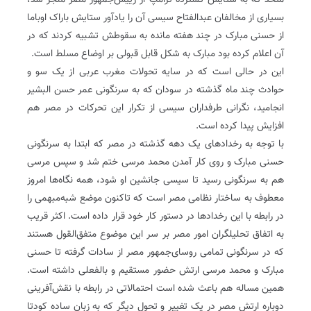
متحد که به ستایش گسترده ترامپ از رییس‌جمهور مصر منجر شد،
بسیاری از مخالفان عبدالفتاح سیسی آن را یادآور ستایش باراک اوباما
از حسنی مبارک در چند هفته مانده به سقوطش تشبیه کردند که در
آن اعلام کرده بود مبارک به شکل قابل قبولی بر اوضاع مسلط است.
این در حالی است که در سایه تحولات مغرب عربی از یک سو و
حوادث چند ماه گذشته در سودان که به سرنگونی عمر حسن البشیر
انجامید، نگرانی طرفداران سیسی از تکرار این تحرکات در مصر هم
افزایش پیدا کرده است.
با توجه به رخدادهای یک دهه گذشته در مصر که ابتدا به سرنگونی
حسنی مبارک و روی کار آمدن محمد مرسی ختم شد و سپس مرسی
هم به سرنگونی رسید تا سیسی جانشین او شود، همه نگاه‌ها امروز
معطوف به ساختار نظامی مصر است که تاکنون موضع شبه‌مبهمی را
در رابطه با این رخدادها در دستور کار خود قرار داده است. اکثر قریب
به اتفاق تحلیلگران امور مصر بر سر این موضوع متفق‌القول هستند
که در سرنگونی تمامی روسای‌جمهور مصر از سادات گرفته تا حسنی
مبارک و محمد مرسی ارتش حضور مستقیم و بالفعلی داشته است.
همین مساله هم باعث شده است احتمالاتی در رابطه با نقش‌آفرینی
دوباره ارتش مصر در یک تغییر و تحول دیگر‌ که به زبان ساده کودتا