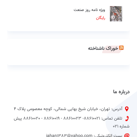
ویژه نامه روز صنعت
رایگان
خوراک ناشناخته
درباره ما
آدرس: تهران، خیابان شیخ بهایی شمالی، کوچه معصومی پلاک 4
تلفن تماس: 88610021- 88610023 - 88610019 - 88610020 پیش
شماره 021
پست الکترونیکی: jahan1383@yahoo.com