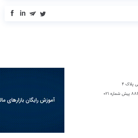
in
 پلاک 4