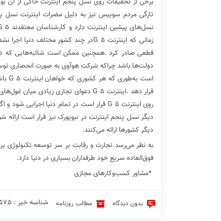
برخی‭ ‬از‭ ‬تحقیقات‭ ‬روی‭ ‬نسل‭ ‬پنجم‭ ‬اینترنت‭ ‬حاکی‭ ‬از‭ ‬آن‭ ‬بوده‭ ‬که‭ ‬اینترنت
‬تازگی‭ ‬مردم‭ ‬سوییس‭ ‬نیز‭ ‬به‭ ‬دلیل‭ ‬مضرات‭ ‬اینترنت‭ ‬نسل‭ ‬پنجم‭ ‬تجمع‭ ‬کرده‌‌اند‭. ‬با‭ ‬این‭ ‬همه‭ ‬اینترنت
‬نسل‌های‭ ‬پیشین‭ ‬اینترنت‭ ‬دارد‭ ‬و‭ ‬کارشناسان‭ ‬معتقدند
G
‬زمانی‭ ‬که‭ ‬اینترنت
G
‬قطعی‭ ‬صادر‭ ‬کرد‭. ‬همچنین‭ ‬ممکن‭ ‬است‭ ‬شائبه‌هایی‭ ‬که‭ ‬درباره‭ ‬مضر‭ ‬بودن‭ ‬اینترنت‭ ‬
‬است‭ ‬به‌طوری‭ ‬که‭ ‬هر‭ ‬کشوری‭ ‬که‭ ‬خواهان‭ ‬اینترنت‭ ‬
G
‬قرار‭ ‬دهد‭. ‬اینترنت‭ ‬
G
‬روی‭ ‬اینترنت‭ ‬
G
‬دیگر‭ ‬کشورها‭ ‬ارائه‭ ‬می‌کنند‭.‬
به‭ ‬نظر‭ ‬می‌رسد‭ ‬تجارت‭ ‬و‭ ‬رقابت‭ ‬بر‭ ‬سر‭ ‬توسعه‭ ‬تکنولوژی‭ ‬بر‭ ‬محیط‭ ‬زیست‭ ‬و‭ ‬سلامت‭ ‬مردم‭ ‬غلبه‭ ‬کرده‭ ‬است‭. ‬اینترنت‭ ‬
‬فوق‌العاده‭ ‬سریع‭ ‬خود‭ ‬طرفداران‭ ‬بسیاری‭ ‬در‭ ‬دنیا‭ ‬دارد‭.‬
‭* ‬مشاور‭ ‬کسب‌وکارهای‭ ‬مجازی
شناسه خبر : 1575 ♦
بدون دیدگاه
مطالب روزنامه