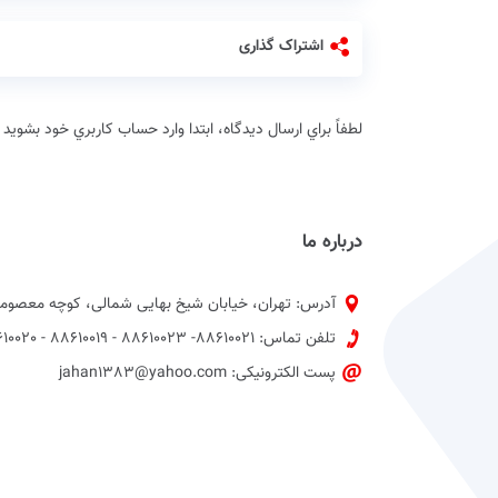
اشتراک گذاری
لطفاً براي ارسال دیدگاه، ابتدا وارد حساب كاربري خود بشويد
درباره ما
آدرس: تهران، خیابان شیخ بهایی شمالی، کوچه معصومی
تلفن تماس: 88610021- 88610023 - 88610019 - 88610020 پیش شماره 021
پست الکترونیکی: jahan1383@yahoo.com