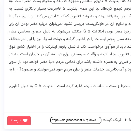
G
G
G
G
لینک کوتاه:
0 پسند