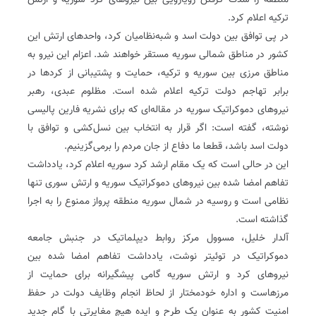
منطقه را شدت گرفتن رویارویی بین نیروهای کرد سوریه و ارتش
ترکیه اعلام کرد.
در پی توافق بین دولت اسد و شبه‌نظامیان کرد، واحدهای ارتش این
کشور در مناطق شمالی سوریه مستقر خواهند شد. اعزام این نیرو به
مناطق مرزی بین سوریه و ترکیه، حمایت و پشتیبانی از کردها در
برابر تهاجم دولت ترکیه اعلام شده است. مظلوم عبدی، رهبر
نیروهای دموکراتیک سوریه در مقاله‌ای که برای نشریه فارین پالیسی
نوشته، گفته است: اگر قرار به انتخاب بین نسل‌کشی و توافق با
دولت اسد باشد، قطعا ما دفاع از جان مردم را برمی‌گزینیم.
این در حالی است که یک مقام ارشد کرد سوریه اعلام کرد، یادداشت
تفاهم امضا شده بین نیروهای دموکراتیک سوریه و ارتش سوری تنها
نظامی است و روسیه در شمال سوریه منطقه پرواز ممنوع را به اجرا
گذاشته است.
آلدار خلیل، مسوول مرکز روابط دیپلماتیک در جنبش جامعه
دموکراتیک در توئیتر نوشت، یادداشت تفاهم امضا شده بین
نیروهای کرد و ارتش سوریه گامی پیشگیرانه برای حمایت از
مرزهاست و اداره خودمختار از لحاظ انجام وظایف دولت در حفظ
امنیت کشور به عنوان یک طرح و ایده هیچ مغایرتی با گام جدید