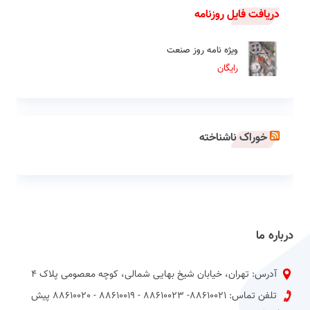
دریافت فایل روزنامه
ویژه نامه روز صنعت
رایگان
خوراک ناشناخته
درباره ما
آدرس: تهران، خیابان شیخ بهایی شمالی، کوچه معصومی پلاک 4
تلفن تماس: 88610021- 88610023 - 88610019 - 88610020 پیش