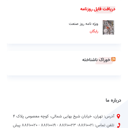
دریافت فایل روزنامه
ویژه نامه روز صنعت
رایگان
خوراک ناشناخته
درباره ما
آدرس: تهران، خیابان شیخ بهایی شمالی، کوچه معصومی پلاک 4
تلفن تماس: 88610021- 88610023 - 88610019 - 88610020 پیش