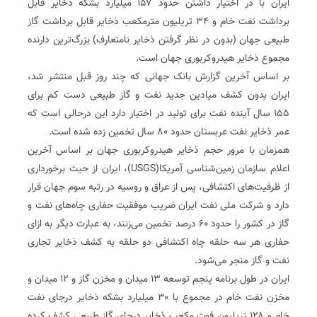
ایران با در اختیار داشتن حدود ۱۵۷ میلیارد بشکه ذخایر قابل
برداشت نفت خام و ۳۴ تریلیون مترمکعب ذخایر قابل برداشت گاز
طبیعی جهان (بدون در نظر گرفتن ذخایر نا‌متعارف) بزرگ‌ترین دارنده
مجموع ذخایر هیدروکربوری جهان است.
بر اساس آخرین گزارش بانک جهانی که چند روز قبل منتشر شد،
ایران بدون کشف میادین جدید نفت و گاز طبیعی دست کم برای
۱۵۵ سال آینده نفت برای تولید در اختیار دارد این درحالی است که
عمر ذخایر نفت عربستان حدود ۸۰ سال تخمین زده شده است.
همزمان با مرور حجم ذخایر هیدروکربوری جهان بر اساس آخرین
اعلام سازمان زمین‌شناسی آمریکا(USGS)، ایران از حیث برخورداری
از ظرفیت‌های اکتشافی، پس از عراق و روسیه در رتبه سوم جهان قرار
دارد و شرکت ملی نفت ایران ضریب موفقیت حفاری چاه‌های نفت و
گاز در کشور را حدود ۶۰ درصد تخمین می‌زنند، به عبارت دیگر به ازای
حفاری هر سه حلقه چاه اکتشافی دو حلقه به کشف ذخایر تجاری
نفت و گاز منجر می‌شود.
ایران در طول برنامه پنجم توسعه ۱۳ میدان و مخزن گاز و ۱۲ میدان و
مخزن نفت خام در مجموع با ۳۰ میلیارد بشکه ذخایر درجای نفت
خام و ۱۲۸ تریلیون فوت مکعب ذخایر درجای گاز طبیعی کشف کرده