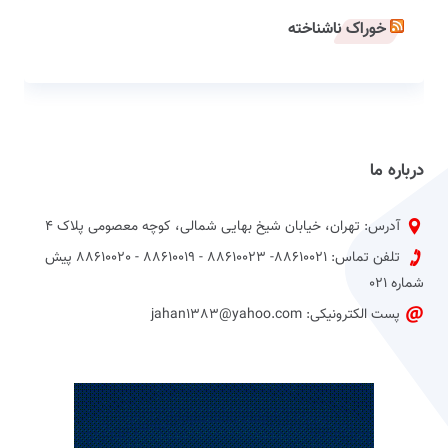
خوراک ناشناخته
درباره ما
آدرس: تهران، خیابان شیخ بهایی شمالی، کوچه معصومی پلاک 4
تلفن تماس: 88610021- 88610023 - 88610019 - 88610020 پیش
شماره 021
پست الکترونیکی: jahan1383@yahoo.com