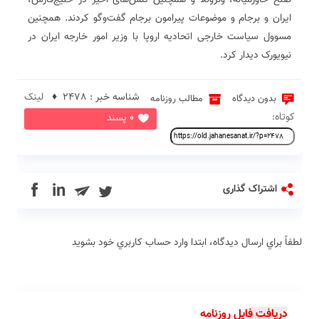
صلح خاورمیانه، ونزوئلا و همچنین تنش‌های اخیر در خلیج‌فارس،
ایران و برجام و موضوعات پیرامون‌ برجام گفت‌وگو کردند. همچنین
مسوول سیاست خارجی اتحادیه اروپا با وزیر امور خارجه ایران در
نیویورک دیدار کرد.
شناسه خبر : 2478 ♦
لینک
بدون دیدگاه
مطالب روزنامه
کوتاه:
0 پسند
in
اشتراک گذاری
لطفاً براي ارسال دیدگاه، ابتدا وارد حساب كاربري خود بشويد
دریافت فایل روزنامه