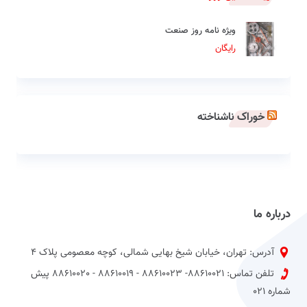
ویژه نامه روز صنعت
رایگان
خوراک ناشناخته
درباره ما
آدرس: تهران، خیابان شیخ بهایی شمالی، کوچه معصومی پلاک 4
تلفن تماس: 88610021- 88610023 - 88610019 - 88610020 پیش
شماره 021