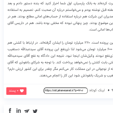
ده‌اند به بانک پارسیان. اول شما احراز کنید که بنده دستور دادم و بعد
هفته قبل نوشته بودم و می‌خواستم درباره آن صحبت کنم. تصمیم به استفاده
یران این شرکت هم درباره استفاده از حساب‌های امانی مطلع بودند. هم در
 موضوع بودند. چیز پنهانی نبوده که مخفی بوده باشد. هم در داریس آقای
ب‌ها امانی است.
دیواندری گفت: آقای سیدعبدالله دستغیب ذی‌نفع اصلی این پرونده است. ۲۲۰ میلیارد تومان را ایشان گرفته‌اند. در ارتباط با کشتی هم
۳۸۰ میلیارد تومان پرداخت نکرده‌اند که جمع آن بالغ بر ۶۰۰ میلیارد تومان می‌شود لذا ذی‌نفع این پرونده آقای سیدعبدالله دستغیب
ع نبودند وکیل‌شان اینجا نبود. نتیجه این دادگاه به نفع آقای سیدعبدالله
مان تسهیلات دریافتی بابت کشتی را نمی‌خواهد پرداخت کند. با توجه به شرکای بانفوذی که آقای
ت. بنده که از نوجوانی در این مملکت کار می‌کنم مگر چقدر برای این کشور ارزش دارم؟
لینک کوتاه:
0 پسند
in