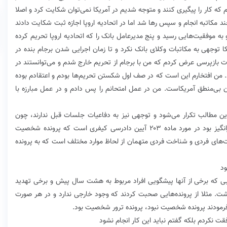
یم که کار را پیگیری کنند و متوجه شدیم در آمریکا نمی‌توان شکایت کرد و اصلا
ند مکاتبه انجام و سپس رها شد اما در اتحادیه اروپا اجازه ثبت شکایت دادند
ه موفقیت‌هایی رسید و پنج مدیرعامل بانک را که اتحادیه اروپا تحریم کرده
ا توجهی به مکاتبات وکلای بانک نکرد و تا زمان اجرایی شدن برجام بنده در
ت بازپرسی عرض کردم که من با برجام از تحریم خارج شدم و می‌توانستند در
د. من افتخارم این است که در صف اول شکستن تحریم‌ها بودم و اعتقادم بوده
ن بی‌منطق آمریکاست. من در عمل امتحانم را پس دادم و در عمل مبارزه با
 این مطالب تکرار می‌شود و توجهی نیز به دفاعیات جلسات قبل ندارند، چون
بسیاری از آنها پاسخ داده شده است. نکته‌ای که سوال‌برانگیز بود در مورد ماده ۲۰۳ آیین دادرسی کیفری است که پرونده شخصیت
های فردی و شناخت فردی متهمان از لحاظ موارد مختلف است که به پرونده
ود
لبی که برخی از آنها پیشگویی افراد مربوط به هشت سال پیش و برخی تهدید
شت. مثلا از پرونده‌هایی صحبت کردند که وجود خارجی ندارد و در هر صورت
فرمودند پرونده شخصیت نبود، پرونده ترور شخصیت بود.
ت نکردم بلکه گفتم نباید این کار انجام نشود