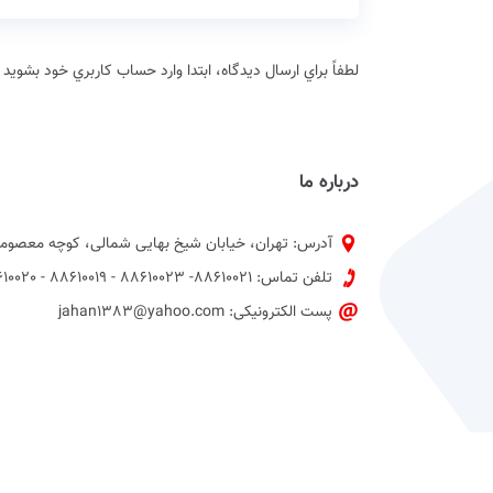
لطفاً براي ارسال دیدگاه، ابتدا وارد حساب كاربري خود بشويد
درباره ما
آدرس: تهران، خیابان شیخ بهایی شمالی، کوچه معصومی
تلفن تماس: 88610021- 88610023 - 88610019 - 88610020 پیش شماره 021
پست الکترونیکی: jahan1383@yahoo.com