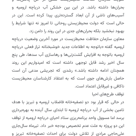
بحران‌ها داشته باشد. در این بین خشکی آب دریاچه ارومیه و
آسیب‌های ناشی از آن ابعاد گسترده‌تری پیدا کرده است. این در
حالی است که دولت محیط‌زیستی روحانی تا امروز نه تنها شرایط را
بهبود نبخشید بلکه بحران‌های جدی در این روند را دامن زد.
معاون سازمان حفاظت محیط‌زیست در مورد آخرین وضعیت دریاچه
ارومیه گفته «باتوجه به اطلاعات جدید خوشبختانه تراز فعلی دریاچه
ارومیه باتوجه به افزایش گشت‌زنی‌ها و رهاسازی آب سدها، طی پنج
سال اخیر رشد قابل توجهی داشته است که امیدواریم این روند
همچنان ادامه داشته باشد.» رشدی که تجریشی مدعی آن است
حاصل بارش‌های جوی است که به اعتقاد کارشناسان محیط‌زیست
ناکافی و غیر‌قابل اعتماد است.
توقف طرح‌های احیا
در حالی که قرار بود دو تصفیه‌خانه فاضلاب ارومیه و تبریز با هدف
تامین بخشی از آب دریاچه ارومیه تا ابتدای سال آینده به بهره‌برداری
برسد اما مسوول واحد برنامه‌ریزی ستاد احیای دریاچه ارومیه از توقف
این دو پروژه به علت عدم تخصیص بودجه خبر داد. تیرماه سال‌جاری
علی‌حاجی مرادی از تلاش دولت برای احداث تصفیه‌خانه تبریز و