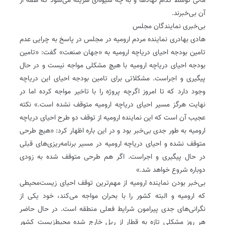
مالی توسط کدام نهاد‌ها و به چه شیوه‌ای هزینه می‌شود که همه از
آن بی‌خبرند.
بی‌خبری نمایندگان مجلس
هادی بهادری نماینده مردم ارومیه در مجلس در پاسخ به چرایی عدم
تامین بودجه احیای دریاچه ارومیه به «جهان صنعت» گفت: «تامین
بودجه احیای دریاچه ارومیه با هیچ مشکلی مواجه نیست و در حال
پیگیری و اجراست. مشکلاتی برای تامین بودجه احیای این دریاچه
وجود دارد که تا امروز اگرچه پروژه را با تاخیر مواجه کرده اما در
نهایت هرگز مسیر احیای دریاچه ارومیه متوقف نشده است.» نکته
عجیب آن است که این نماینده ارومیه از توقف دو طرح احیای دریاچه
ارومیه به طور جدی بی‌خبر بود و در این باره اظهار کرد: «هیچ طرحی
متوقف نشده و احیای دریاچه ارومیه در مسیر برنامه‌ریزی‌های قبلی
در حال پیگیری و اجراست. اگر هم طرحی متوقف شده به زودی
دوباره شروع خواهد شد.»
بی‌خبر بودن نماینده ارومیه از مهم‌ترین توقف احیای زیست‌محیطی
که ارومیه و البته کشور را با بحران مواجه می‌کند، خود یکی از
نگرانی‌های جدی پیرامون شرایط فعلی منطقه است. در حال حاضر
هر روز مشکلی تازه به قطار از ریل خارج شده محیط‌زیست کشور