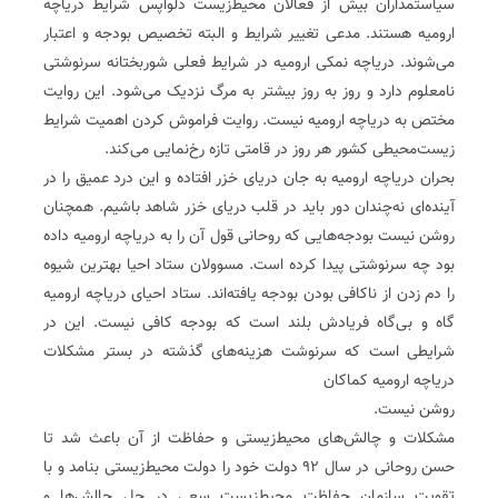
سیاستمداران بیش از فعالان محیط‌زیست دلواپس شرایط دریاچه
ارومیه هستند. مدعی تغییر شرایط و البته تخصیص بودجه و اعتبار
می‌شوند. دریاچه نمکی ارومیه در شرایط فعلی شوربختانه سرنوشتی
نامعلوم دارد و روز به روز بیشتر به مرگ نزدیک می‌شود. این روایت
مختص به دریاچه ارومیه نیست. روایت فراموش کردن اهمیت شرایط
زیست‌محیطی کشور هر روز در قامتی تازه رخ‌نمایی می‌کند.
بحران دریاچه ارومیه به جان دریای خزر افتاده و این درد عمیق را در
آینده‌ای نه‌چندان دور باید در قلب دریای خزر شاهد باشیم. همچنان
روشن نیست بودجه‌هایی که روحانی قول آن را به دریاچه ارومیه داده
بود چه سرنوشتی پیدا کرده است. مسوولان ستاد احیا بهترین شیوه
را دم زدن از ناکافی بودن بودجه یافته‌اند. ستاد احیای دریاچه ارومیه
گاه و بی‌گاه فریادش بلند است که بودجه کافی نیست. این در
شرایطی است که سرنوشت هزینه‌های گذشته در بستر مشکلات
دریاچه ارومیه کماکان
روشن نیست.
مشکلات و چالش‌های محیط‌زیستی و حفاظت از آن باعث شد تا
حسن روحانی در سال ۹۲ دولت خود را دولت محیط‌زیستی بنامد و با
تقویت سازمان حفاظت محیط‌زیست سعی در حل چالش‌ها و