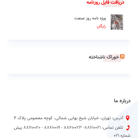
دریافت فایل روزنامه
ویژه نامه روز صنعت
رایگان
خوراک ناشناخته
درباره ما
آدرس: تهران، خیابان شیخ بهایی شمالی، کوچه معصومی پلاک 4
تلفن تماس: 88610021- 88610023 - 88610019 - 88610020 پیش
شماره 021