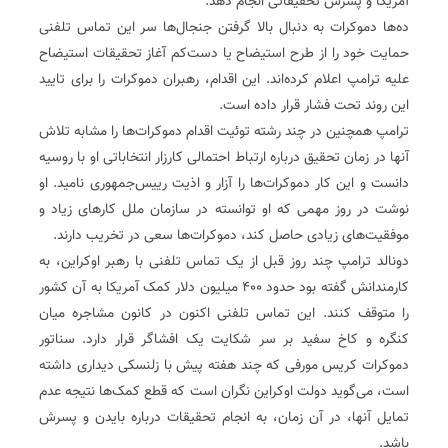
آمریکا و پسرش تحقیقاتی انجام دهد.
ده‌ها دموکرات به دنبال بالا گرفتن جنجال‌ها سر این تماس تلفنی
حمایت خود را از طرح استیضاح یا دست‌کم آغاز تحقیقات استیضاح
علیه ترامپ اعلام کرده‌اند. این اقدام، رهبران دموکرات را برای تایید
این روند تحت فشار قرار داده است.
ترامپ همچنین در چند رشته توئیت اقدام دموکرات‌ها را مشابه تلاش
آنها در زمان تحقیق درباره ارتباط احتمالی کارزار انتخاباتی او با روسیه
دانست و این کار دموکرات‌ها را آزار و اذیت رییس‌جمهوری نامید. او
نوشت‌ در روز مهمی که او توانسته در سازمان ملل کارهای زیاد و
موفقیت‌های زیادی حاصل کند، دموکرات‌ها سعی در تخریب دارند.
دونالد ترامپ چند روز قبل از یک تماس تلفنی با رهبر اوکراین، به
کارمندانش گفته بود حدود ۴۰۰ میلیون دلار کمک آمریکا به آن کشور
را متوقف کنند. این تماس تلفنی اکنون در کانون مشاجره میان
کنگره و کاخ سفید بر سر شکایت یک افشاگر قرار دارد. سناتور
دموکرات کریس مورفی که چند هفته پیش با زلنسکی دیداری داشته
است، می‌گوید دولت اوکراین نگران است که قطع کمک‌ها نتیجه عدم
تمایل آنها، در آن زمان، به انجام تحقیقات درباره بایدن و پسرش
باشد.