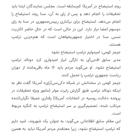
روند استیضاح در آمریکا کم‌سابقه است. مجلس نمایندگان ابتدا باید
تحقیقات را انجام دهد و پس از رای به آن، سنا روند استیضاح را
انجام می‌دهد. استیضاح برای برکناری رییس‌جمهوری در سنا به رای
دو‌سوم اعضا نیاز دارد. این در حالی است که در حال حاضر اکثریت
نسبی سنا در اختیار جمهوریخواهان است که هم‌حزبی ترامپ
هستند.
جیمز کومی: امیدوارم ترامپ استیضاح نشود
مدیر سابق اف‌بی‌آی به تازگی ابراز امیدواری کرد‌ دونالد ترامپ
استیضاح نشود. او می‌گوید مردم باید ۱۶ ماه باقی‌مانده از دوران
ریاست جمهوری ترامپ را تحمل کنند.
جیمز کومی در سخنانش در شبکه «کی‌‌سی‌‌آر‌اِی» آمریکا گفت نظر به
اینکه دونالد ترامپ طبق گزارش رابرت مولر (مامور ویژه تحقیقات در
پرونده دخالت روسیه در انتخابات آمریکا) رفتاری عمیقا نگران‌کننده
مرتکب شده، تصمیم‌گیری بر سر استیضاح ترامپ به کنگره مربوط
است.
این مقام سابق اطلاعاتی می‌گوید: به عنوان یک شهروند، امید دارم
که ترامپ استیضاح نشود، زیرا معتقدم مردم آمریکا نباید به همین