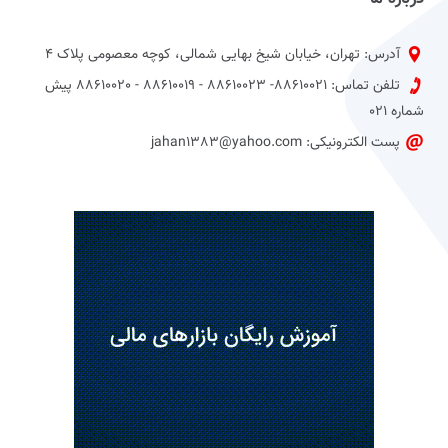
آدرس: تهران، خیابان شیخ بهایی شمالی، کوچه معصومی پلاک 4
تلفن تماس: 88610021- 88610023 - 88610019 - 88610020 پیش
شماره 021
پست الکترونیکی: jahan1383@yahoo.com