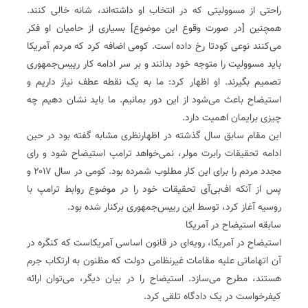
راحتی از مسوولیتی که در انتخاب او داشته‌اند، شانه خالی کنند.
همچنین [در صورت وقوع این موضوع] بسیاری از حامیان او فکر
می‌کنند نوعی کودتا رخ داده است. کومی اضافه کرد که مردم آمریکا
باید مسوولیت را متوجه خود بدانند و بر سر ادامه کار رییس‌جمهوری
تصمیم بگیرند. او اظهار کرد: ما به یک نقطه عطف نیاز داریم و
استیضاح باعث می‌شود از این دور بمانیم. ما باید نشان دهیم چه
چیزی برایمان اهمیت دارد.
این مقام سابق‌ سال گذشته در اظهار‌نظری مشابه گفته بود در حین
ادامه تحقیقات رابرت مولر، نمی‌خواهد ترامپ استیضاح شود و رای
مجدد مردم را برای این کار مطلوب شمرده بود. کومی در سال ۲۰۱۷ و
پس از آنکه اف‌بی‌آی تحقیقات خود را در موضوع روابط ترامپ با
روسیه آغاز کرد، توسط این رییس‌جمهوری برکنار شده بود.
سابقه استیضاح در آمریکا
استیضاح در آمریکا، رویه‌ای در قانون اساسی آمریکاست که کنگره در
آن اتهاماتی علیه مقامات غیر‌نظامی دولت که مظنون به ارتکاب جرم
هستند، مطرح می‌سازد. استیضاح را در بیان دیگر، می‌توان ارائه
کیفرخواست در یک دادگاه تلقی کرد.