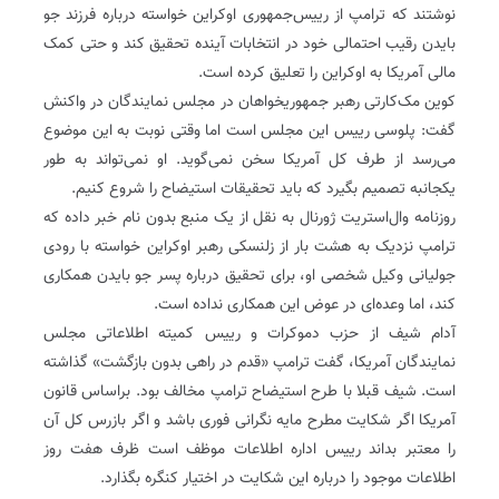
نوشتند که ترامپ از رییس‌جمهوری اوکراین خواسته درباره فرزند جو
بایدن رقیب احتمالی خود در انتخابات آینده تحقیق کند و حتی کمک
مالی آمریکا به اوکراین را تعلیق کرده است.
کوین مک‌کارتی رهبر جمهوریخواهان در مجلس نمایندگان در واکنش
گفت: پلوسی رییس این مجلس است اما وقتی نوبت به این موضوع
می‌رسد از طرف کل آمریکا سخن نمی‌گوید. او نمی‌تواند به طور
یکجانبه تصمیم بگیرد که باید تحقیقات استیضاح را شروع کنیم.
روزنامه وال‌استریت ژورنال به نقل از یک منبع بدون نام خبر داده که
ترامپ نزدیک به هشت بار از زلنسکی رهبر اوکراین خواسته با رودی
جولیانی وکیل شخصی او، برای تحقیق درباره پسر جو بایدن همکاری
کند، اما وعده‌ای در عوض این همکاری نداده است.
آدام شیف‌ از حزب دموکرات و رییس کمیته اطلاعاتی مجلس
نمایندگان آمریکا، گفت ترامپ «قدم در راهی بدون بازگشت» گذاشته
است. شیف قبلا با طرح استیضاح ترامپ مخالف بود. براساس قانون
آمریکا اگر شکایت مطرح مایه نگرانی فوری باشد و اگر بازرس کل آن
را معتبر بداند رییس اداره اطلاعات موظف است ظرف هفت روز
اطلاعات موجود را درباره این شکایت در اختیار کنگره بگذارد.