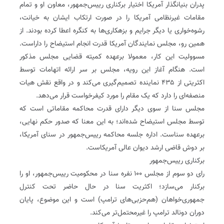
پدران بنیانگذار آمریکا‌ اختیار برکناری رییس‌جمهور، معاون او و تمام
مقامات غیر‌نظامی آمریکا را در صورت ارتکاب ایشان به خیانت،
رشوه‌خواری یا دیگر جرایم و بزهکاری‌ها به کنگره اعطا کرده بودند. از
همین رو، مجلس نمایندگان آمریکا قدرت انجام استیضاح را داراست.
مسوولیت این کار، معمولا بر‌عهده کمیته قضایی مجلس مذکور
است. هنگام آغاز این رویه، مجلس بر سر ارائه اتهامات توسط
اکثریتی از ۴۳۵ نماینده تصمیم‌گیری می‌کند و در واقع نقش هیات
منصفه‌ای را دارد که یک مقام را مورد کیفرخواست قرار می‌دهد.
مجلس سنا از سوی دیگر دارای قدرت محاکمه مقاماتی است که
توسط مجلس استیضاح شده‌اند؛ به این معنا که صدور حکم نهایی،
بر‌عهده سناست. اداره جلسه محاکمه رییس‌جمهور در سنای آمریکا،
بر دوش قاضی ارشد دیوان عالی آمریکاست.
برکناری رییس‌جمهور
رای دو سوم از مجلس ۱۰۰ نفره سنا در محکومیت رییس‌جمهور، او را
برکنار می‌سازد؛ اکثریت سنا در حال حاضر تحت کنترل
جمهوری‌خواهان (هم‌حزبی‌های ترامپ) است و این موضوع، پایان
دوران دونالد ترامپ را غیر‌محتمل‌تر می‌کند.