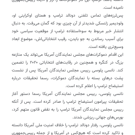
داشته باشد. ترامپ این کار دموکرات‌ها را آزار و اذیت رییس‌جمهوری
نامیده است.
پس‌لرزه‌های تماس تلفنی دونالد ترامپ و همتای اوکراینی او،
ولودیمیر زلنسکی شدیدتر از آن چیزی بود که گمان می‌رفت. به دنبال
انتشار خبر مربوط به سوءاستفاده ترامپ از موقعیت سیاسی خود
برای آسیب رساندن به جو بایدن، رقیب انتخاباتی‌اش، موضوع ابعاد
وسیع‌تری یافته است.
این اقدام دموکرات‌های مجلس نمایندگان آمریکا می‌تواند یک منازعه
بزرگ در کنگره و همچنین در رقابت‌های انتخاباتی ۲۰۲۰ را تضمین
کند. نانسی پلوسی رییس مجلس نمایندگان آمریکا پس از نشست
پشت درهای بسته با نمایندگان دموکرات، رسما تحقیقات درباره
استیضاح ترامپ را اعلام کرده است.
نانسی پلوسی، رییس مجلس نمایندگان آمریکا رسما دستور آغاز
تحقیقات پیرامون استیضاح ترامپ را صادر کرده است. پس از آنکه
رییس مجلس نمایندگان آمریکا ترامپ را به نقض قانون متهم کرد،
بورس‌های جهانی ریزشی شدند.
نانسی پلوسی، رفتار دونالد ترامپ را خلاف امنیت ملی آمریکا دانسته
و تاکید کرده است که هیچ‌کس در آمریکا و از جمله رییس‌جمهوری