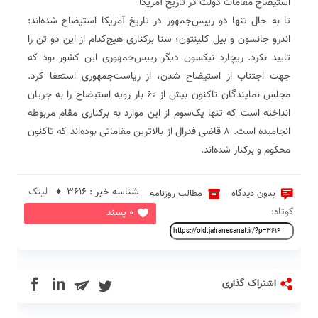
استیضاح مقامات دولت در تاریخ آمریکا
تا به حال تنها دو رییس‌جمهور در تاریخ آمریکا استیضاح شده‌اند:
اندرو جانسون و بیل کلینتون؛ سنا برکناری هیچ‌کدام از این دو تن را
تایید نکرد. ریچارد نیکسون دیگر رییس‌جمهوری این کشور بود که
جهت اجتناب از استیضاح شدن، از ریاست‌جمهوری استعفا کرد.
مجلس نمایندگان تاکنون بیش از ۶۰ بار رویه استیضاح را به جریان
انداخته است که تنها یک‌سوم از این موارد به برکناری مقام مربوطه
انجامیده است. ۸ قاضی فدرال از بالاترین مقاماتی بوده‌اند که تاکنون
محکوم و برکنار شده‌اند.
شناسه خبر : 3616 ♦
لینک
بدون دیدگاه
مطالب روزنامه
کوتاه:
0 پسند
in
اشتراک گذاری