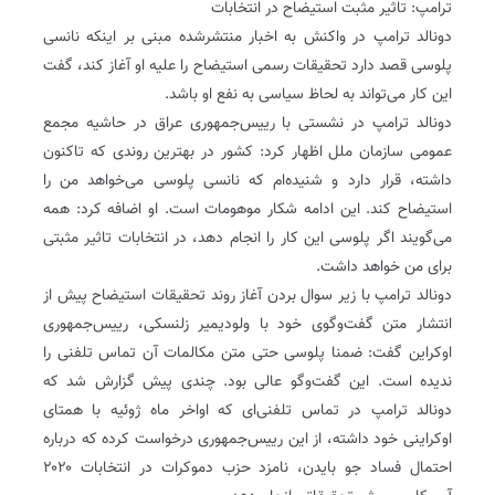
ترامپ: تاثیر مثبت استیضاح در انتخابات
دونالد ترامپ در واکنش به اخبار منتشرشده مبنی بر اینکه نانسی
پلوسی قصد دارد تحقیقات رسمی استیضاح را علیه او آغاز کند، گفت
این کار می‌تواند به لحاظ سیاسی به نفع او باشد.
دونالد ترامپ در نشستی با رییس‌جمهوری عراق در حاشیه مجمع
عمومی سازمان ملل اظهار کرد: کشور در بهترین روندی که تاکنون
داشته، قرار دارد و شنیده‌ام که نانسی پلوسی می‌خواهد من را
استیضاح کند. این ادامه شکار موهومات است. او اضافه کرد: همه
می‌گویند اگر پلوسی این کار را انجام دهد، در انتخابات تاثیر مثبتی
برای من خواهد داشت.
دونالد ترامپ با زیر سوال بردن آغاز روند تحقیقات استیضاح پیش از
انتشار متن گفت‌وگوی خود با ولودیمیر زلنسکی، رییس‌جمهوری
اوکراین گفت: ضمنا پلوسی حتی متن مکالمات آن تماس تلفنی را
ندیده است. این گفت‌وگو عالی بود. چندی پیش گزارش شد که
دونالد ترامپ در تماس تلفنی‌ای که اواخر ماه ژوئیه با همتای
اوکراینی خود داشته، از این رییس‌جمهوری درخواست کرده که درباره
احتمال فساد جو بایدن، نامزد حزب دموکرات در انتخابات ۲۰۲۰