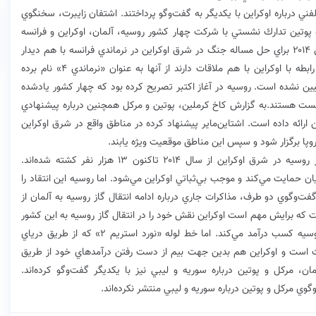
فني درباره اوكراين با يكديگر به گفت‌وگو پرداختند. اشتفان زايبرت، سخنگوي
پوتين تدارك نشستي با شركت چهار كشور روسيه، آلمان، اوكراين و فرانسه
بود.سران اين چهار كشور براي نخستين بار در ششم ژوئن ۲۰۱۴ براي حل مساله جنگ در شرق اوكراين در نرماندي فرانسه با هم ديدار
كردند و براي همين هم وقتي سران اين چهار كشور در رابطه با اوكراين با هم ملاقات دارند از آنها به عنوان «نرماندي 4» نام برده
 هنوز زماني براي برگزاري نشست «نرماندي 4» تعيين نشده است. روسيه در آغاز اكتبر تصريح كرده بود كه چهار كشور يادشده
نشست هستند.به گزارش كاخ كرملين، پوتين و مركل همچنين درباره پيشنهادي
اين ارائه داده است. اشتاين‌ماير پيشنهاد كرده در مناطق واقع در شرق اوكراين
وپا برگزار شود و سپس اين مناطق موقعيت ويژه يابند.
در كشمكش ميان نيروهاي اوكرايني و شورشيان طرفدار روسيه در شرق اوكراين از سال ۲۰۱۴ تاكنون ۱۳ هزار نفر كشته شده‌اند.
ن حمايت مي‌كند و موجب بي‌ثباتي اوكراين مي‌شود. اما روسيه اين انتقاد را
‌وگوي دو طرف، مذاكرات جاري درباره ادامه انتقال گاز روسيه به آلمان از
ت كه برايش مهم است اوكراين نقش خود را در انتقال گاز روسيه به اين كشور
حفظ كند. اوكراين در حال حاضر از طريق ترانزيت گاز روسيه كسب درآمد مي‌كند. اما خط لوله «نورد استريم ۲» كه از طريق درياي
داث است و اوكراين هم بدين جهت بيم از دست رفتن درآمدهاي خود از طريق
ن، مركل و پوتين درباره سوريه و ليبي نيز با يكديگر گفت‌وگو كرده‌اند.
وي مركل و پوتين درباره سوريه و ليبي منتشر نكرده‌اند.