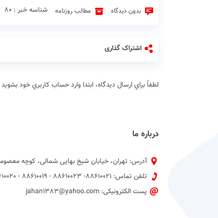
شناسه خبر : 80 ♦
بدون دیدگاه
مطالب روزنامه
اشتراک گذاری
لطفاً براي ارسال دیدگاه، ابتدا وارد حساب كاربري خود بشويد
درباره ما
آدرس: تهران، خیابان شیخ بهایی شمالی، کوچه معصومی
تلفن تماس: 88610021- 88610023 - 88610019 - 88610020 پیش شماره 021
پست الکترونیکی: jahan1383@yahoo.com