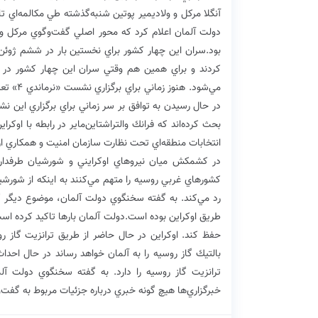
آنگلا مركل و ولاديمير پوتين شنبه‌گذشته طي مكالمه‌اي تل
دولت آلمان اعلام كرد كه محور اصلي گفت‌وگوي مركل و 
مي‌شود.
در حال رسيدن به توافق بر سر زماني براي برگزاري اين 
بحث كرده‌اند كه فرانك والتراشتاين‌ماير در رابطه با اوكر
انتخابات منطقه‌اي تحت نظارت سازمان امنيت و همكاري ار
كشورهاي غربي روسيه را متهم مي‌كنند به اينكه از شورشيا
رد مي‌كند. به گفته سخنگوي دولت آلمان، موضوع ديگر گفت
طريق اوكراين بوده است.دولت آلمان بارها تاكيد كرده اس
بالتيك گاز روسيه را به آلمان خواهد رساند در حال اح
ترانزيت گاز روسيه را دارد. به گفته سخنگوي دولت آلما
خبرگزاري‌ها هيچ گونه خبري درباره جزئيات مربوط به گفت‌وگ