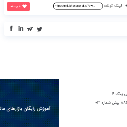
لینک کوتاه:
0 پسند
in
 پلاک 4