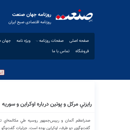
روزنامه جهان صنعت
روزنامه اقتصادی صبح ایران
صفحه اصلی
صفحات روزنامه
ویژه نامه
جهان ص
فروشگاه
تماس با ما
رايزني مركل و پوتين درباره اوكراين و سوريه
صدراعظم آلمان و رييس‌جمهور روسيه طي مكالمه‌اي تلفن
گفت‌وگوي دو طرف، اوكراين بوده است. جزئيات گفت‌وگو د