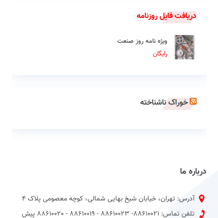
دریافت فایل روزنامه
ویژه نامه روز صنعت
رایگان
خوراک ناشناخته
درباره ما
آدرس: تهران، خیابان شیخ بهایی شمالی، کوچه معصومی پلاک 4
تلفن تماس: 88610021- 88610023 - 88610019 - 88610020 پیش