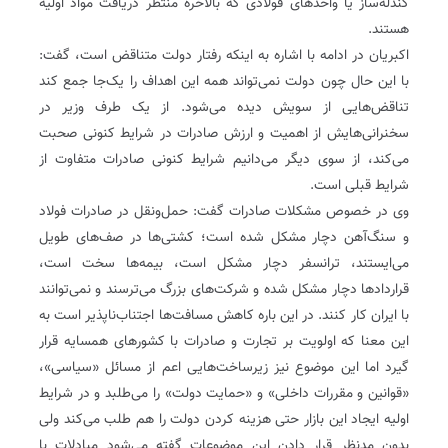
‌گندله‌ساز یا واحدهای فولادی که بالاخره منتظر دریافت مواد اولیه
هستند.
اکبریان در ادامه با اشاره به اینکه رفتار دولت متناقض است، گفت:
با این حال چون دولت نمی‌تواند همه این اهداف را یک‌جا جمع کند
تناقض‌هایی از سویش دیده می‌شود. از یک طرف وزیر در
سخنرانی‌هایش از اهمیت و ارزش صادرات در شرایط کنونی صحبت
می‌کند، از سوی دیگر می‌دانیم شرایط کنونی صادرات متفاوت از
شرایط قبلی است.
وی در خصوص مشکلات صادرات گفت: حمل‌و‌نقل در صادرات فولاد
و سنگ‌آهن دچار مشکل شده است؛ ‌کشتی‌ها در صف‌های طویل
می‌ایستند، ترانسفر دچار مشکل است، بیمه‌ها سخت است،
قراردادها دچار مشکل شده و شرکت‌های بزرگ می‌ترسند و نمی‌توانند
با ایران کار کنند. در این باره کاهش مسافت‌ها اجتناب‌ناپذیر است به
این معنا که اولویت بر تجارت و صادرات با کشورهای همسایه قرار
گیرد اما این موضوع نیز زیرساخت‌هایی اعم از مسائل «سیاسی»،
«قوانین و مقررات داخلی» و «حمایت دولت» را می‌طلبد و در شرایط
اولیه ایجاد این بازار حتی هزینه‌ کردن دولت را هم طلب می‌کند‌ ولی
بدون مدنظر قرار دادن این موضوعات گفته می‌شود مبادلات با