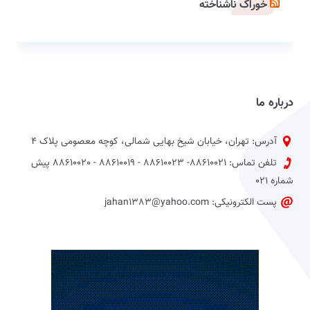
خوراک ناشناخته
درباره ما
آدرس: تهران، خیابان شیخ بهایی شمالی، کوچه معصومی پلاک 4
تلفن تماس: 88610021- 88610023 - 88610019 - 88610020 پیش
شماره 021
پست الکترونیکی: jahan1383@yahoo.com