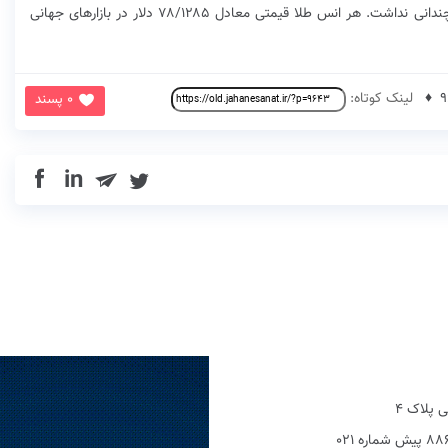
به ازای هر بشکه ۸۸/۷۱ دلار معامله شد. طلا اما تغییر چندانی نداشت. هر انس طلا قیمتی معادل ۷۸/۱۲۸۵ دلار در بازارهای جهانی
لینک کوتاه:
0 پسند
in
 پلاک 4