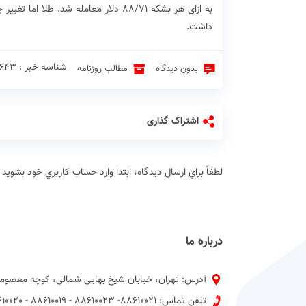
داشت.
شناسه خبر : 9643 ♦
بدون دیدگاه
مطالب روزنامه
اشتراک گذاری
لطفاً براي ارسال دیدگاه، ابتدا وارد حساب كاربري خود بشويد
درباره ما
آدرس: تهران، خیابان شیخ بهایی شمالی، کوچه معصومی
تلفن تماس: 88610021- 88610023 - 88610019 - 88610020 پیش شماره 021