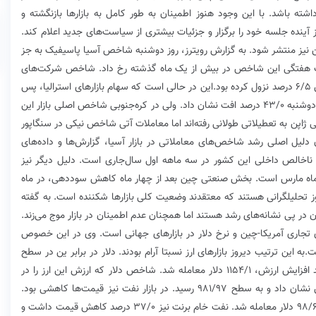
اشته باشد. با این وجود هنوز اطمینان به طور کامل به بازارها بازنگشته و
ز آینده جلسه خود را برگزار و جزئیات بیشتری از سیاست‌های جدید اعلام کند.
 نیز منتشر شود. به گزارش رویترز، روز دوشنبه شاخص آسیا پاسیفیک به جز
رین افت هفتگی این شاخص در بیش از یک ماه گذشته رخ داد. شاخص شرکت‌های
بزرگ چین نیز یک درصد رشد کرد، در حالی که هفته پیش ۶/۵ درصد نزول کرده بود.این در حالی است که سهام بازارهای استرالیا‌، پس
از آنکه در روز جمعه سقف ۱۱ ماهه خود را لمس کرد، روز دوشنبه ۴۳/۰ درصد افت نشان داد. ولی در کره‌جنوبی شاخص اصلی بازار این
ای مالی ژاپن به تعطیلاتی طولانی رفته‌اند اما معاملات آتی شاخص نیکی در سنگاپور
ظر کارشناسان دلیل اصلی رشد شاخص‌های معاملاتی در بازار آسیا، گزارش‌ها و داده‌های
ه نشان از رشد ۲/۳ درصدی تولید ناخالص داخلی این کشور در سه ماهه اول سال‌جاری است. دلیل دیگر نیز
ماه مارس است. بخش صنعتی چین بعد از چهار ماه کاهش سوددهی، در ماه
وز تحلیلگرانی هستند که معتقدند وضعیت کلی بازارها شکننده است. به گفته
 در پی نشانه‌های رشد هستند اما همچنان عدم اطمینان در بازار موج می‌زند.
ی تجاری آمریکا-چین و نرخ دلار در بازارهای جهانی است. وی در این خصوص
به این ترتیب دیروز بازارهای ارز نسبتا آرام بودند. دلار در برابر ین در سطح
۶۰/۱۱۱ و تقریبا بدون تغییر، ایستاد. یورو نیز با ۰۵/۰درصد افزایش ارزش، ۱۱۵۴/۱ دلار معامله شد‌. شاخص دلار که ارزش این ارز را در
برابر ۶ ارز معتبر جهانی محک می‌زند، ۰۳/۰ درصد کاهش نشان داد و به سطح ۹۸۱/۹۷ رسید. در بازار نفت نیز قیمت‌ها کاهشی بود.
نفت خام آمریکا ۵/۰ درصد افت کرد و به ازای هر بشکه ۹۸/۶۲ دلار معامله شد. نفت خام برنت نیز ۳۷/۰ درصد کاهش قیمت داشت و