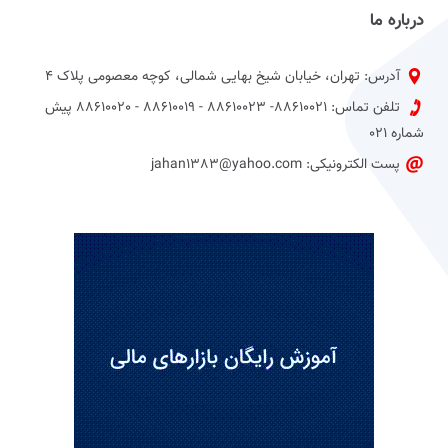
درباره ما
آدرس: تهران، خیابان شیخ بهایی شمالی، کوچه معصومی پلاک 4
تلفن تماس: 88610021- 88610023 - 88610019 - 88610020 پیش
شماره 021
پست الکترونیکی: jahan1383@yahoo.com