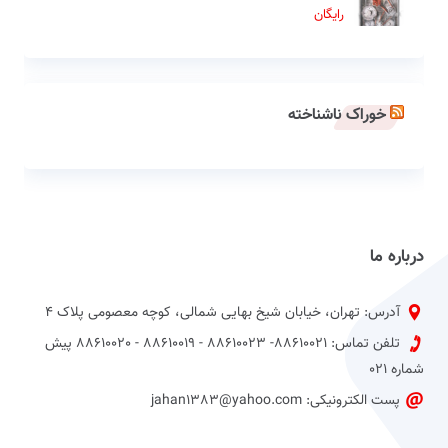
رایگان
خوراک ناشناخته
درباره ما
آدرس: تهران، خیابان شیخ بهایی شمالی، کوچه معصومی پلاک 4
تلفن تماس: 88610021- 88610023 - 88610019 - 88610020 پیش
شماره 021
پست الکترونیکی: jahan1383@yahoo.com