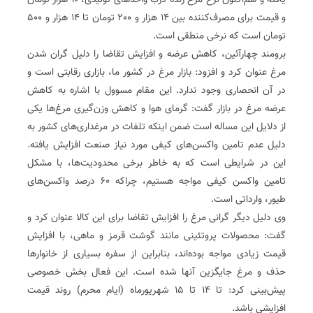
یافته و هم‌اکنون نرخ مرغ زنده درب واحدهای تولیدی، ١٠ هزار تومان
و قیمت برای مصرف‌کننده بین ۱۴ هزار و ٢٠٠ تومان تا ۱۴ هزار و ۵۰۰
تومان است که نرخی منطقی است.
برومند چهارآئین، کاهش عرضه و افزایش تقاضا را دلیل گران شدن
مرغ عنوان کرد و افزود: بازار مرغ در کشور ما، بازاری رقابتی است و
در آن انحصاری وجود ندارد. این مقام مسوول با اشاره به کاهش
عرضه مرغ در بازار‌ گفت: گرمای هوا و کاهش وزن‌گیری مرغ‌ها یکی
از دلایل این مساله است ضمن اینکه تلفات در مرغداری‌های کشور به
دلیل عدم تامین واکسن‌های کیفی مورد نیاز صنعت افزایش یافته.
این در شرایطی است که به خاطر برخی محدودیت‌ها، با مشکل
تامین واکسن کیفی مواجه هستیم، چراکه ۶۰ درصد واکسن‌های
طیور، وارداتی است.
وی دلیل دیگر گرانی مرغ را‌ افزایش تقاضا برای این کالا عنوان کرد و
گفت: محصولات پروتئینی مانند گوشت قرمز و ماهی، با افزایش
قیمت زیادی مواجه بوده‌اند، بنابراین از سفره بسیاری از خانوارها
حذف و مرغ جایگزین آنها شده است. این فعال بخش خصوصی
پیش‌بینی کرد: تا ۱۴ تا ۱۵ شهریورماه (ایام محرم) روند قیمت
افزایشی باشد.