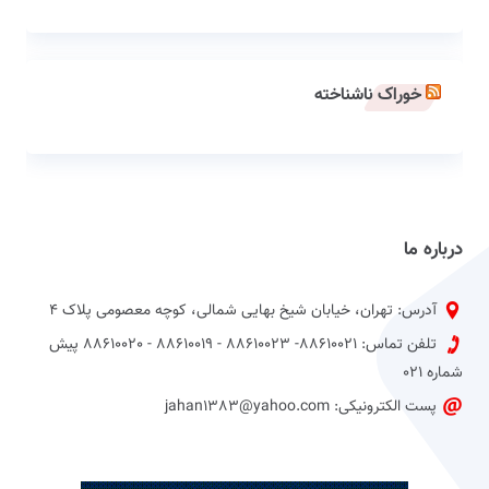
خوراک ناشناخته
درباره ما
آدرس: تهران، خیابان شیخ بهایی شمالی، کوچه معصومی پلاک 4
تلفن تماس: 88610021- 88610023 - 88610019 - 88610020 پیش
شماره 021
پست الکترونیکی: jahan1383@yahoo.com