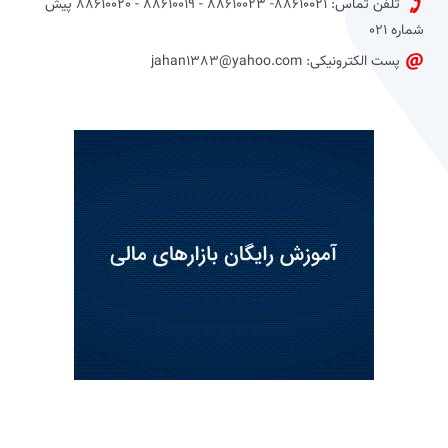
تلفن تماس: 88610021- 88610023 - 88610019 - 88610020 پیش
شماره 021
پست الکترونیکی: jahan1383@yahoo.com