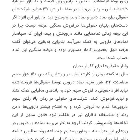
رونق بوده عرضه‌های سنگین با پایین‌ترین قیمت را به بازار سرمایه
داشته‌اند. این مورد را می‌توان در سقف فروش ۳۷ هزاری شرکت‌های
حقوقی برای نماد دابور و نماد والبر به‌وضوح دید. به باور این افراد اگر
دست‌های پنهان حقوقی‌ها دررفروش سنگین عرضه نیست چرا در
این برهه زمانی نمادهایی مانند داروپخش و بیمه ایران که سهامدار
نمادهای دارویی به کمک نمی‌آیند بنابراین به‌یقین می‌توان گفت
عرضه فوق به‌صورت کاملا دستوری بوده و عرضه سنگین این نماد
حساب ‌شده است.
رفتار حقیقی‌ها برای گذر از بحران
حال به گفته برخی از کارشناسان در روزهایی که بین ۱۴۰ هزار حجم
معاملات ۱۳۴ هزار سهم نماد دارویی توسط حقوقی‌ها فروخته‌شده
نباید افراد حقیقی با فروش سهم خود به باندهای مافیایی کمک کنند
و نباید فراموش کنند. شرکت‌های حقوقی در زمان بالا رفتن سهم
دارویی‌ها اقدام به فروش کرده و به اصلاح بیشتر دارویی‌ها دامن
زدند و متاسفانه ناظران نیز در غفلت نبود قانون مدون از این
تخلف‌ها چشم‌پوشی کردند.اگرچه به نظر می‌رسد نمادهای دارویی در
روزهای آتی به‌واسطه سودآوری مداوم چندماهه روند مطلوبی داشته
باشد اما در این‌ بین روسیاهی برای کسانی است که در دوران بحران