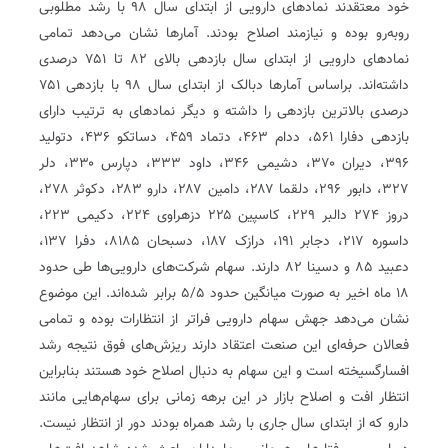
خود معتقدند نمادهای دارویی از ابتدای سال ۹۸ با رشد مطلوبی
روبه‌رو بوده و نیازمند اصلاح بودند. آمارها نشان می‌دهد تمامی
نمادهای دارویی از ابتدای سال بازدهی بالای ۸۲ تا ۷۵۱ درصدی
داشته‌اند. براساس آمارها دبالک از ابتدای سال ۹۸ با بازدهی ۷۵۱
درصدی بالاترین بازدهی را داشته و دیگر نمادهای به ترتیب دارای
بازدهی دفارا ۵۶۱، ددام ۴۶۳، دتماد ۴۵۹، دساتکو ۴۳۶، دتولید
۳۹۶، دیران ۳۷۰، دشیمی ۳۴۶، داود ۳۳۳، دپارس ۳۳۰، دلر
۳۲۷، دابور ۲۹۶، دلقما ۲۸۷، دامین ۲۸۷، دارو ۲۸۳، دکوثر ۲۷۸،
دروز ۲۷۴ دالبر ۲۲۹، کاسپین ۲۲۵ دزهراوی ۲۲۴، دکیمی ۲۲۳،
داسوره ۲۱۷، دجابر ۱۹۱، درازک ۱۸۷، دسبحان ۸۱۸۵، دفرا ۱۳۷،
دعبید ۸۵ و دسینا ۸۲ دارند. سهام شرکت‌های دارویی‌ها طی حدود
۱۸ ماه اخیر به صورت میانگین حدود ۵/۵ برابر شده‌اند. این موضوع
نشان می‌دهد جهش سهام دارویی فراتر از انتظارات بوده و تمامی
فعالان حرفه‌ای این صنعت اعتقاد دارند ریزش‌های فوق نتیجه رشد
افسارگسیخته است و این سهام به دنبال اصلاح خود هستند بنابراین
انتظار افت و اصلاح بازار در این برهه زمانی برای سهام‌هایی مانند
دارو که از ابتدای سال جاری با رشد همراه بودند دور از انتظار نیست.