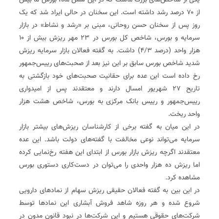
یکی از شاخص‌های بزرگ ماست که در این شش ماه، بورس ما بیش
از ۷۰ درصد رشد داشته است. این سخنان در حالی ایراد شد که یک
روز پس از سخنان حسن روحانی، مبنی بر «رشد و نشاط» در بازار
سرمایه و بورس، شاخص کل بورس در ۲۳ مهر ریزش بیش از ۱۰
هزار واحد (درصد ۴/۳) داشت. به گفته فعالان بازار سرمایه ریزش
شدید شاخص بورس سابق بر این نیز بعد از صحبت‌های رییس‌جمهور
رخ داده است این عده برای حقانیت صحبت‌های خود بازگشتی به
تاریح ۲۷ شهریور امسال دارند و معتقدند پس از امیدواری
رییس‌جمهور و رییس بانک مرکزی به بورس، شاخص هشت هزار
واحد ریخت.
در این میان به گفته برخی از کارشناسان ریزش‌های بیشتر بازار
سرمایه می‌تواند نوعی مخالفت با گفته‌های دولت باشد. این عده
معتقدند اگرچه ریزش بازار بورس از ابتدای این هفته رخ‌نمایی کرده
اما ریزش ده هزار واحدی را می‌توان در دست‌کاری دستوری بورس
مشاهده کرد.
در این ‌بین به گفته فعالان حقیقی ریزش سهام از نمادهای دارویی
شروع‌ شده و هر روزه شاهد فروش آبشاری این نمادها توسط
شرکت‌های حقوقی هستیم و این شرکت‌ها در نبود قانون مدون در