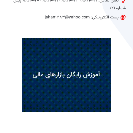
تلفن تماس: 88610021- 88610023 - 88610019 - 88610020 پیش
شماره 021
پست الکترونیکی: jahan1383@yahoo.com