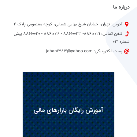
درباره ما
آدرس: تهران، خیابان شیخ بهایی شمالی، کوچه معصومی پلاک 4
تلفن تماس: 88610021- 88610023 - 88610019 - 88610020 پیش
شماره 021
پست الکترونیکی: jahan1383@yahoo.com