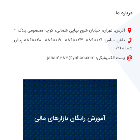
درباره ما
آدرس: تهران، خیابان شیخ بهایی شمالی، کوچه معصومی پلاک 4
تلفن تماس: 88610021- 88610023 - 88610019 - 88610020 پیش
شماره 021
پست الکترونیکی: jahan1383@yahoo.com