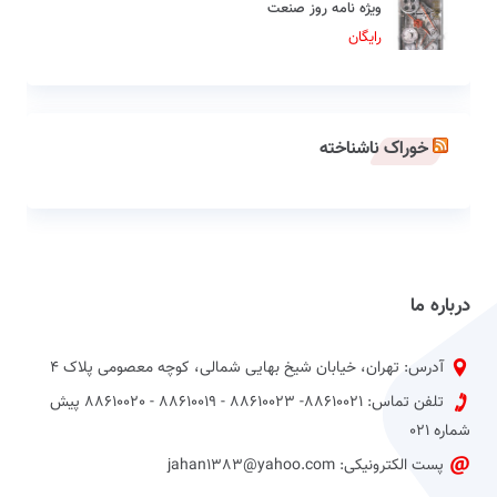
ویژه نامه روز صنعت
رایگان
خوراک ناشناخته
درباره ما
آدرس: تهران، خیابان شیخ بهایی شمالی، کوچه معصومی پلاک 4
تلفن تماس: 88610021- 88610023 - 88610019 - 88610020 پیش
شماره 021
پست الکترونیکی: jahan1383@yahoo.com