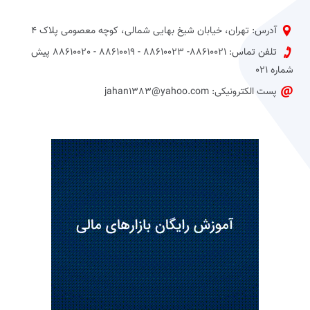
آدرس: تهران، خیابان شیخ بهایی شمالی، کوچه معصومی پلاک 4
تلفن تماس: 88610021- 88610023 - 88610019 - 88610020 پیش
شماره 021
پست الکترونیکی: jahan1383@yahoo.com