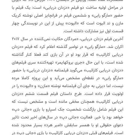
شگفت‌زده شده است. ورایتی در تابستان ۲۰۲۰ گزارش داد که دیزنی
در مراحل اولیه ساخت دو فیلم «دزدان دریایی» است: یک فیلم با
حضور «مارگو رابی» و ششمین فیلم در فرانچایز اصلی نوشته کریک
مازن و تد الیوت است که «الیوت» پیش از این در نویسندگی چهار
قسمت اول نیز مشارکت داشته است.
آخرین فیلم دزدان دریایی، «مردگان حکایت نمی‌کنند» در سال ۲۰۱۷
اکران شد. «مارگو رابی» در نوامبر گذشته اعلام کرد که فیلم «دزدان
دریایی کارائیب» که قرار بود او در آن بازی کند فعلا کنار گذاشته
شده است، با این حال «جری بروکهایمر» تهیه‌کننده سری فیلم‌های
«دزدان دریایی کارائیب» می‌گوید فیلمنامه «دزدان دریایی» با حضور
«مارگو رابی» در نقطه‌ای مشخص می‌آید و این پروژه کاملا مرده
نیست، اما دیزنی به جای آن فیلمنامه نوشته «مازن» و «الیوت» را در
اولویت قرار داده است. طرح داستان فیلم قسمت ششم «دزدان
دریایی کارائیب» همچنان مخفی مانده است و مشخص نیست که
این فیلم شامل بازگشت شخصیت جک اسپارو با بازی «جانی دپ»
خواهد بود یا خیر. فعالیت «جانی دپ» در سال‌های اخیر تحت تاثیر
دعوای حقوقی او با همسر سابقش «امبر هرد» بسیار محدود شده
است. فیلم‌های قبلی «دزدان دریایی کارائیب» با بازی «جانی دپ» در