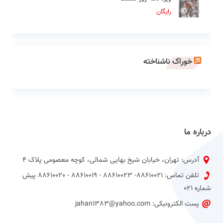
رایگان
خوراک ناشناخته
درباره ما
آدرس: تهران، خیابان شیخ بهایی شمالی، کوچه معصومی پلاک 4
تلفن تماس: 88610021- 88610023 - 88610019 - 88610020 پیش
شماره 021
پست الکترونیکی: jahan1383@yahoo.com