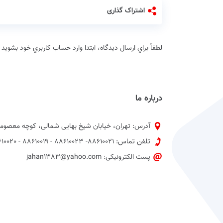
اشتراک گذاری
لطفاً براي ارسال دیدگاه، ابتدا وارد حساب كاربري خود بشويد
درباره ما
آدرس: تهران، خیابان شیخ بهایی شمالی، کوچه معصومی
تلفن تماس: 88610021- 88610023 - 88610019 - 88610020 پیش شماره 021
پست الکترونیکی: jahan1383@yahoo.com