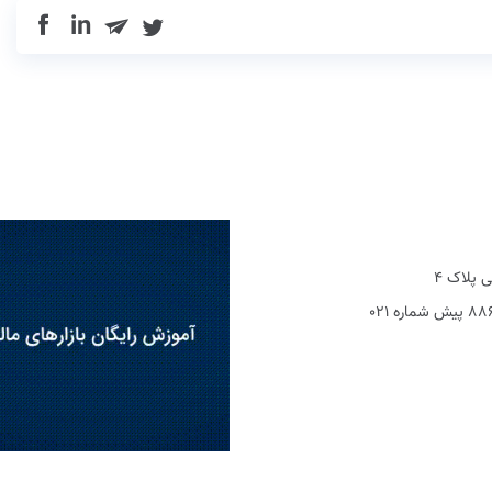
in
 پلاک 4