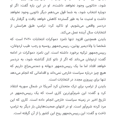
شود، «ناتویی وجود نخواهد داشت». او در این باره گفت: اگر او
دوباره انتخاب شود، به شما قول می‌دهم دیگر ناتویی وجود نخواهد
داشت و امنیت ما به طور گسترده کاهش خواهد یافت و گرفتار یک
دردسر واقعی می‌شویم. او تاکید کرد: ترامپ طبق هراسش از
انتخابات سال آینده عمل می‌کند.
بایدن همچنین افزود تنها نامزد دموکرات انتخابات ۲۰۲۰ است که
شخصا با ولادیمیر پوتین، رییس‌جمهور روسیه و رجب طیب اردوغان،
رییس‌جمهور ترکیه برخورد داشته است. این نامزد دموکرات در ادامه
گفت: اردوغان می‌داند که اگر از ناتو کنار گذاشته شود، به دردسر
خواهد افتاد اما ما یک رییس‌جمهور دیوانه و دمدمی‌مزاج داریم که
هیچ چیز درباره سیاست خارجی نمی‌داند و اقداماتی که انجام می‌دهد
تنها برای پیروزی مجدد در انتخابات است.
بایدن از ترامپ برای ترک متحدان کرد آمریکا در شمال سوریه انتقاد
کرد و گفت: این شرم‌آورترین کاری است که یک رییس‌جمهور در
تاریخ اخیر در زمینه سیاست خارجی انجام داده است. کاری که این
مرد کرده شرم‌آور است. او در انتهای صحبت‌هایش بار دیگر به ترامپ
تاخت و گفت: این رییس‌جمهور روح این کشور را از آن گرفته است.