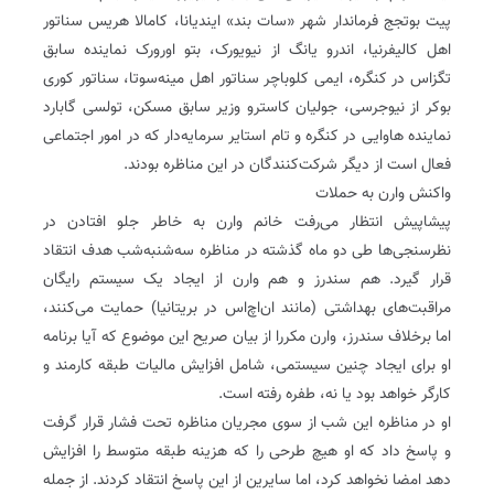
پیت بوتجج فرماندار شهر «سات بند» ایندیانا، کامالا هریس سناتور
اهل کالیفرنیا، ‌اندرو یانگ از نیویورک، بتو اورورک نماینده سابق
تگزاس در کنگره، ایمی کلوباچر سناتور اهل مینه‌سوتا، سناتور کوری
بوکر از نیوجرسی، جولیان کاسترو وزیر سابق مسکن، تولسی گابارد
نماینده ‌هاوایی در کنگره و تام استایر سرمایه‌دار که در امور اجتماعی
فعال است از دیگر شرکت‌کنندگان در این مناظره بودند.
واکنش وارن به حملات
پیشاپیش انتظار می‌رفت خانم وارن به خاطر جلو افتادن در
نظرسنجی‌ها طی دو ماه گذشته در مناظره سه‌شنبه‌شب هدف انتقاد
قرار گیرد. هم سندرز و هم وارن از ایجاد یک سیستم رایگان
مراقبت‌های بهداشتی (مانند ان‌اچ‌اس در بریتانیا) حمایت می‌کنند،
اما برخلاف سندرز، وارن مکررا از بیان صریح این موضوع که آیا برنامه
او برای ایجاد چنین سیستمی، شامل افزایش مالیات طبقه کارمند و
کارگر خواهد بود یا نه، طفره رفته است.
او در مناظره این شب از سوی مجریان مناظره تحت فشار قرار گرفت
و پاسخ داد که او هیچ طرحی را که هزینه طبقه متوسط را افزایش
دهد امضا نخواهد کرد، اما سایرین از این پاسخ انتقاد کردند. از جمله