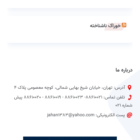
خوراک ناشناخته
درباره ما
آدرس: تهران، خیابان شیخ بهایی شمالی، کوچه معصومی پلاک 4
تلفن تماس: 88610021- 88610023 - 88610019 - 88610020 پیش
شماره 021
پست الکترونیکی: jahan1383@yahoo.com