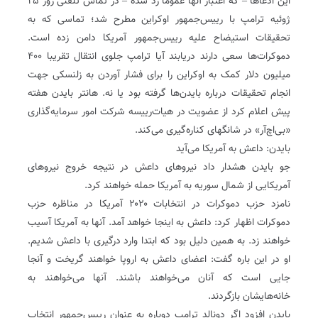
این ادعاها – که اعتبار آنها عموما رد شده – در تماس تلفنی روز ۲۵
ژوئیه ترامپ با رییس‌جمهور اوکراین مطرح شد؛ تماسی که به
تحقیقات استیضاح علیه رییس‌جمهور آمریکا دامن زده است.
دموکرات‌ها سعی دارند دریابند آیا ترامپ جلوی انتقال تقریبا ۴۰۰
میلیون دلار کمک به اوکراین را برای فشار آوردن به زلنسکی جهت
انجام تحقیقات درباره بایدن‌ها گرفته بود یا نه.‌ هانتر بایدن هفته
پیش اعلام کرد از عضویت در هیات‌رییسه شرکت امور سرمایه‌گذاری
«بی‌اچ‌آر» در شانگهای کناره‌گیری می‌کند.
بایدن: داعش به آمریکا می‌آید
جو بایدن هشدار داد نیروهای داعش در نتیجه خروج نیروهای
آمریکایی از شمال سوریه به آمریکا حمله خواهند کرد.
نامزد حزب دموکرات در انتخابات ۲۰۲۰ آمریکا در مناظره حزب
دموکرات اظهار کرد: داعش به اینجا خواهد آمد. آنها به آمریکا آسیب
خواهند زد. به همین دلیل بود که ابتدا وارد درگیری با داعش شدیم.
او در این باره گفت: اعضای داعش به اروپا خواهند گریخت و آنجا
جایی است که آنان می‌خواهند باشند. آنها می‌خواهند به
خانه‌هایشان بازگردند.
بایدن افزود اگر دونالد ترامپ دوباره به عنوان رییس‌جمهور انتخاب