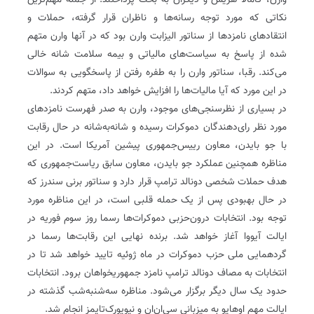
وارن، کامالا هریس و دیگران به بحث پرداختند. از جمله مهم‌ترین
نکاتی که مورد توجه رسانه‌ها و ناظران قرار گرفته، حملات و
انتقادهای نامزدها از سناتور الیزابت وارن بود که در آنها وارن متهم
شده از پاسخ به سیاست‌های مالیاتی و بیمه سلامت شانه خالی
می‌کند. رقبا، سناتور وارن را به طفره رفتن از پاسخگویی به سوالات
در این مورد که آیا مالیات‌ها را افزایش خواهد داد، متهم کردند.
در بسیاری از نظرسنجی‌های موجود، وارن به صدر فهرست نامزدهای
مورد نظر رای‌دهندگان دموکرات رسیده و شانه‌به‌شانه در حال رقابت
با جو بایدن، معاون رییس‌جمهوری پیشین آمریکا است. در این
مناظره همچنین عملکرد جو بایدن، معاون سابق ریاست‌جمهوری که
هدف حملات شخصی دونالد ترامپ قرار دارد و سناتور برنی سندرز که
در حال بهبودی پس از یک حمله قلبی است، در این مناظره مورد
توجه بود. انتخابات درون‌حزبی دموکرات‌ها رسما روز سوم فوریه در
ایالت آیووا آغاز خواهد شد. برنده نهایی این رقابت‌ها رسما در
گردهمایی ملی حزب دموکرات در ماه ژوئیه تایید خواهد شد تا در
انتخابات به مصاف دونالد ترامپ نامزد جمهوریخواهان برود. انتخابات
حدود یک سال دیگر برگزار می‌شود. مناظره سه‌شنبه‌شب گذشته در
ایالت مهم اوهایو به میزبانی سی‌ان‌ان و نیویورک‌تایمز انجام شد.