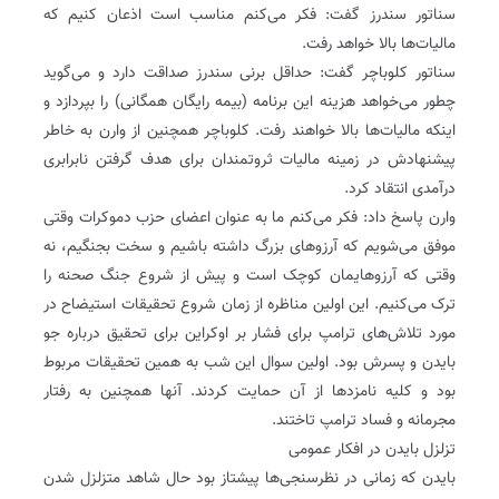
سناتور سندرز گفت: فکر می‌کنم مناسب است اذعان کنیم که
مالیات‌ها بالا خواهد رفت.
سناتور کلوباچر گفت: حداقل برنی سندرز صداقت دارد و می‌گوید
چطور می‌خواهد هزینه این برنامه (بیمه رایگان همگانی) را بپردازد و
اینکه مالیات‌ها بالا خواهند رفت. کلوباچر همچنین از وارن به خاطر
پیشنهادش در زمینه مالیات ثروتمندان برای هدف گرفتن نابرابری
درآمدی انتقاد کرد.
وارن پاسخ داد: فکر می‌کنم ما به عنوان اعضای حزب دموکرات وقتی
موفق می‌شویم که آرزوهای بزرگ داشته باشیم و سخت بجنگیم، نه
وقتی که آرزوهایمان کوچک است و پیش از شروع جنگ صحنه را
ترک می‌کنیم. این اولین مناظره از زمان شروع تحقیقات استیضاح در
مورد تلاش‌های ترامپ برای فشار بر اوکراین برای تحقیق درباره جو
بایدن و پسرش بود. اولین سوال این شب به همین تحقیقات مربوط
بود و کلیه نامزدها از آن حمایت کردند. آنها همچنین به رفتار
مجرمانه و فساد ترامپ تاختند.
تزلزل بایدن در افکار عمومی
بایدن که زمانی در نظرسنجی‌ها پیشتاز بود حال شاهد متزلزل شدن