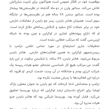
موقعیت خود در افکار عمومی است هم‌اکنون برای تثبیت مبارزاتش
تلاش می‌کند. سناتور وارن در دو ماه گذشته در نظرسنجی‌ها پیشتاز
بوده است. سناتور سندرز ۷۸ ساله هم در نظرسنجی‌ها در جایگاه
سوم است. همزمان‌ هانتر بایدن، پسر جو بایدن از معاملات خارجی
خود در برابر حملات کاخ سفید و کنکاش رسانه‌ای دفاع کرده است.
او که دارای پیوندهای تجاری در اوکراین و چین بوده به شبکه
ای‌بی‌سی گفت که مرتکب خطایی نشده است.
تحقیقات جاری استیضاح در مورد تماس تلفنی ترامپ با
رییس‌جمهور اوکراین به همین فعالیت‌های خارجی ‌ هانتر بایدن
مربوط می‌شود.‌ هانتر بایدن، ۴۹ ساله، با شکستن سکوت در این باره
گفت: من مرتکب هیچ کار نامناسبی نشده‌ام. عضو هیات رییسه یک
شرکت انرژی بودم و صادقانه در آن پست خدمت کردم. او افزود که
درباره این فعالیت‌ها با پدرش صحبت نکرده بود.
ترامپ و متحدانش ادعا کرده‌اند که جو بایدن به عنوان معاون باراک
اوباما برای اخراج دادستان ارشد اوکراین که درباره بوریسما تحقیق
می‌کرد، فشار آورده بود. بوریسما شرکتی بود که‌ هانتر بایدن جزو
هیات مدیره آن بود.