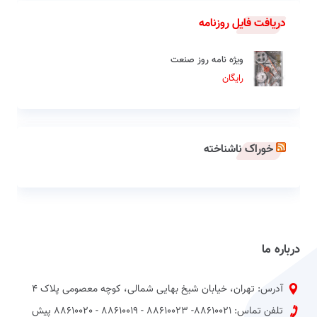
دریافت فایل روزنامه
ویژه نامه روز صنعت
رایگان
خوراک ناشناخته
درباره ما
آدرس: تهران، خیابان شیخ بهایی شمالی، کوچه معصومی پلاک 4
تلفن تماس: 88610021- 88610023 - 88610019 - 88610020 پیش