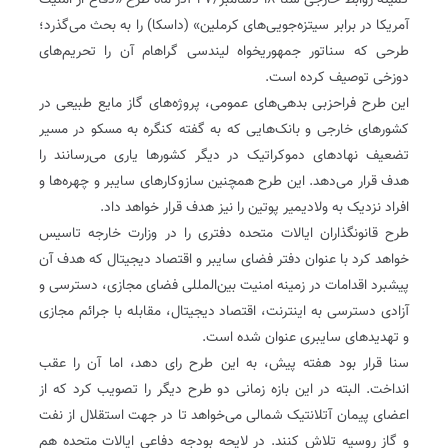
کمیته روابط خارجی سنا ۱۸ دسامبر/۲۷ آذر ماه طرح «دفاع از امنیت
آمریکا در برابر سیتزه‌جویی‌های کرملین» (داسکا) را به بحث می‌گذرد؛
طرحی که سناتور جمهوریخواه لیندسی گراهام آن را تحریم‌های
دوزخی توصیف کرده ‌است.
این طرح فراحزبی بدهی‌های عمومی، پروژه‌های گاز مایع طبیعی در
کشورهای خارجی و بانک‌هایی که به گفته کنگره به مسکو در مسیر
تضعیف نهادهای دموکراتیک در دیگر کشورها یاری می‌رسانند را
هدف قرار می‌دهد. این طرح همچنین سازوکارهای سایبر و چهره‌ها و
افراد نزدیک به ولادیمیر پوتین را نیز هدف قرار خواهد داد.
طرح قانونگذاران ایالات متحده دفتری را در وزارت خارجه تاسیس
خواهد کرد با عنوان دفتر فضای سایبر و اقتصاد دیجیتال که هدف آن
پیشبرد اقدامات در زمینه امنیت بین‌المللی فضای مجازی، دسترسی و
آزادی دسترسی به اینترنت، اقتصاد دیجیتال، مقابله با جرائم مجازی
و تهدیدهای سایبری عنوان شده‌ است.
سنا قرار بود هفته پیش، به این طرح رای دهد، اما آن را عقب
انداخت. البته در این بازه زمانی دو طرح دیگر را تصویب کرد که از
اعضای پیمان آتلانتیک شمالی می‌خواهد تا در جهت استقلال از نفت
و گاز روسیه تلاش کنند. در لایحه بودجه دفاعی ایالات متحده هم