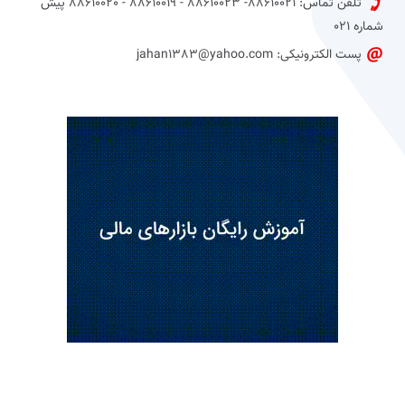
تلفن تماس: 88610021- 88610023 - 88610019 - 88610020 پیش
شماره 021
پست الکترونیکی: jahan1383@yahoo.com