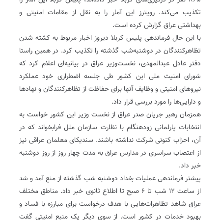
۸۶۵ نفر در درگیری‌های کربلا خبر داده‌اند، پلیس کربلا این آمار را
تکذیب می‌کند. رویترز این آمار را به نقل از مقامات امنیتی و
بهداشتی عراق گزارش کرده است.
با این حال فرماندهی پلیس کربلا دیروز اخبار مربوط به کشته شدن
تظاهرکنندگان در دوشنبه‌شب گذشته را تکذیب کرد. در همین راستا
دفتر عادل عبدالمهدی، نخست‌وزیر عراق در بیانیه‌ای اعلام کرد که
شورای امنیت ملی این کشور طی جلسه‌ اضطراری خود عملکرد
نیروهای امنیتی و وظایف آنها برای حفاظت از تظاهرکنندگان و نهادها
و دارایی‌ها را مورد بررسی قرار داد.
همزمان رهبر جریان صدر عراق از نخست وزیر این کشور خواست به
انتخابات پارلمانی زودهنگام با نظارت سازمان ملل فرابخواند که در
آن، احزاب کنونی شرکت نداشته باشند. سندیکای معلمان عراقی نیز
از اعتصاب سراسری در مدارس عراق به مدت چهار روز از روز دوشنبه
خبر داد.
پیشتر فرماندهی عملیات بغداد دوشنبه شب گذشته از منع آمد و شد
از ساعت ۱۲ شب تا ۶ صبح تا اطلاع ثانوی خبر داد. مناطق مختلف
عراق شاهد تظاهرات‌هایی با هدف درخواست برای مبارزه با فساد و
بهبود خدمات در کشور است. از سوی دیگر یک منبع امنیتی گفت