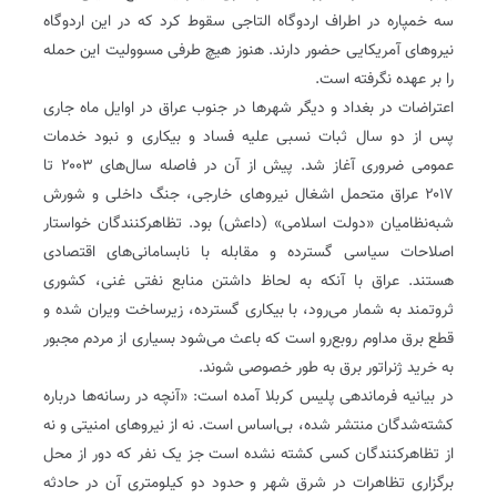
سه خمپاره در اطراف اردوگاه التاجی سقوط کرد که در این اردوگاه
نیروهای آمریکایی حضور دارند. هنوز هیچ طرفی مسوولیت این حمله
را بر عهده نگرفته است.
اعتراضات در بغداد و دیگر شهرها در جنوب عراق در اوایل ماه جاری
پس از دو سال ثبات نسبی علیه فساد و بیکاری و نبود خدمات
عمومی ضروری آغاز شد. پیش از آن در فاصله سال‌های ۲۰۰۳ تا
۲۰۱۷ عراق متحمل اشغال نیروهای خارجی، جنگ داخلی و شورش
شبه‌نظامیان «دولت اسلامی» (داعش) بود. تظاهرکنندگان خواستار
اصلاحات سیاسی گسترده و مقابله با نابسامانی‌های اقتصادی
هستند. عراق با آنکه به لحاظ داشتن منابع نفتی غنی، کشوری
ثروتمند به شمار می‌رود، با بیکاری گسترده، زیرساخت ویران شده و
قطع برق مداوم روبع‌رو است که باعث می‌شود بسیاری از مردم مجبور
به خرید ژنراتور برق به طور خصوصی شوند.
در بیانیه فرماندهی پلیس کربلا آمده است: «آنچه در رسانه‌ها درباره
کشته‌شدگان منتشر شده، بی‌اساس است. نه از نیروهای امنیتی و نه
از تظاهر‌کنندگان کسی کشته نشده است جز یک نفر که دور از محل
برگزاری تظاهرات در شرق شهر و حدود دو کیلومتری آن در حادثه