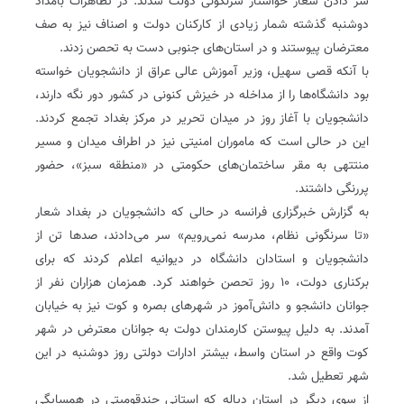
سر دادن شعار خواستار سرنگونی دولت شدند. در تظاهرات بامداد
دوشنبه گذشته شمار زیادی از کارکنان دولت و اصناف نیز به صف
معترضان پیوستند و در استان‌های جنوبی دست به تحصن زدند.
با آنکه قصی سهیل، وزیر آموزش عالی عراق از دانشجویان خواسته
بود دانشگاه‌ها را از مداخله در خیزش کنونی در کشور دور نگه دارند،
دانشجویان با آغاز روز در میدان تحریر در مرکز بغداد تجمع کردند.
این در حالی است که ماموران امنیتی نیز در اطراف میدان و مسیر
منتتهی به مقر ساختمان‌های حکومتی در «منطقه سبز»، حضور
پررنگی داشتند.
به گزارش خبرگزاری فرانسه در حالی که دانشجویان در بغداد شعار
«تا سرنگونی نظام، مدرسه نمی‌رویم» سر می‌دادند، صدها تن از
دانشجویان و استادان دانشگاه در دیوانیه اعلام کردند که برای
برکناری دولت، ۱۰ روز تحصن خواهند کرد. همزمان هزاران نفر از
جوانان دانشجو و دانش‌آموز در شهرهای بصره و کوت نیز به خیابان
آمدند. به دلیل پیوستن کارمندان دولت به جوانان معترض در شهر
کوت واقع در استان واسط، بیشتر ادارات دولتی روز دوشنبه در این
شهر تعطیل شد.
از سوی دیگر در استان دیاله که استانی چندقومیتی در همسایگی