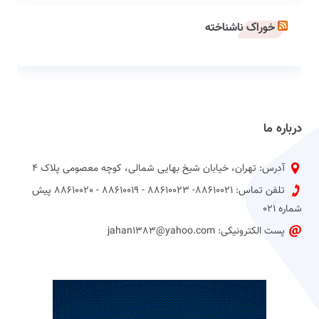
خوراک ناشناخته
درباره ما
آدرس: تهران، خیابان شیخ بهایی شمالی، کوچه معصومی پلاک 4
تلفن تماس: 88610021- 88610023 - 88610019 - 88610020 پیش
شماره 021
پست الکترونیکی: jahan1383@yahoo.com