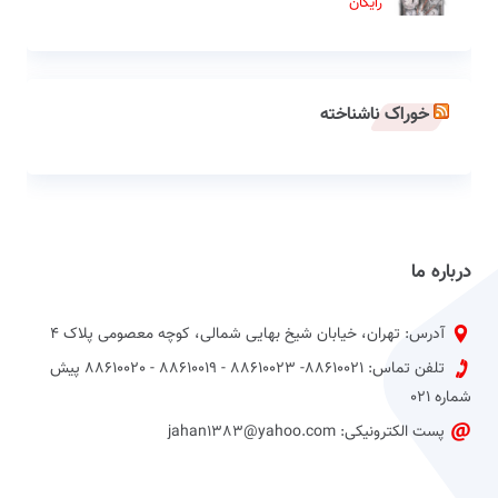
رایگان
خوراک ناشناخته
درباره ما
آدرس: تهران، خیابان شیخ بهایی شمالی، کوچه معصومی پلاک 4
تلفن تماس: 88610021- 88610023 - 88610019 - 88610020 پیش
شماره 021
پست الکترونیکی: jahan1383@yahoo.com