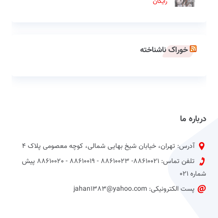
رایگان
خوراک ناشناخته
درباره ما
آدرس: تهران، خیابان شیخ بهایی شمالی، کوچه معصومی پلاک 4
تلفن تماس: 88610021- 88610023 - 88610019 - 88610020 پیش
شماره 021
پست الکترونیکی: jahan1383@yahoo.com